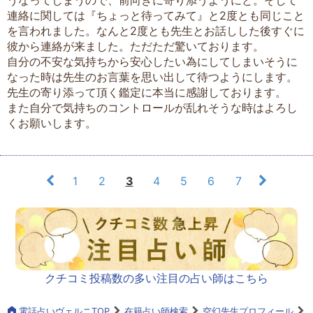
連絡に関しては『ちょっと待ってみて』と2度とも同じこと
を言われました。なんと2度とも先生とお話しした後すぐに
彼から連絡が来ました。ただただ驚いております。
自分の不安な気持ちから安心したい為にしてしまいそうに
なった時は先生のお言葉を思い出して待つようにします。
先生の寄り添って頂く鑑定に本当に感謝しております。
また自分で気持ちのコントロールが乱れそうな時はよろし
くお願いします。
1
2
3
4
5
6
7
クチコミ投稿数の多い注目の占い師はこちら
電話占いヴェルニTOP
在籍占い師検索
空幻先生プロフィール