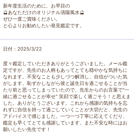
新年度生活のために、お早目の
🔮あなただけのオリジナル清陽風水🔮
ぜひ一度ご賞味ください。
と心よりお勧めしたい発見鑑定です。
日付：2025/3/22
度々鑑定していただきありがとうございました。メール鑑
定ですが、先生のお人柄もあってとても穏やかな気持ちに
なれます。不安なことも少しづつ解消し、自信がついた気
がします。恥ずかしながら彼と誕生日を過ごせることが当
たり前と思ってしまっていたので、先生からのお言葉で"一
緒に過ごせることが幸せ" 笑顔で楽しく過ごそう！と思えま
した。ありがとうございます。これから感謝の気持ちを忘
れずに自信を持って過ごしていくことが大切だと、先生の
アドバイスで感じました。一つ一つ丁寧に応えてくだり、
鑑定も早くてとても感謝しています。また不安な時にはお
願いしたい先生です！