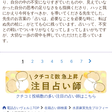
り、自分の中の不安になりすぎていたものや、見えていな
かった自分の思考の足りなさをも指摘くださり、ハッと我
にかえり今何をすべきか、を導いてくださる先生でした。
先生のお言葉の「占いは、必要なことを必要な時に、転ば
ぬ先の杖に」がとても心に残っています。占いって、不安
との戦いでついキリがなくなってしまってしまいがちです
が、大切な一歩の背中を押していただけたと思っていま
す。
1
2
3
4
5
6
7
クチコミ投稿数の多い注目の占い師はこちら
電話占いヴェルニTOP
在籍占い師検索
水原麻実先生プロフィー