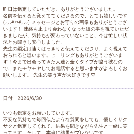
昨日は鑑定していただき、ありがとうございました。
名前を伝えると覚えててくださるので、とても嬉しいです
(⸝⸝⸝ᵒ̴̶̷ ⌑ ᵒ̴̶̷⸝⸝⸝) メッセージとお守りの画像もありがとうござ
います！ 連絡も止まり会わなくなった彼の事を視ていただ
きましたが、気持ちが変わっていないこと、今は忙しい状
況とお聞きし安心しました。
先生の鑑定は速くはっきりと伝えてくださり、よく視えて
おられると思います。ヒーリングもありがとうございま
す！今まで出会ってきた人達と全くタイプが違う彼なの
で、またモヤモヤしてお電話すると思いますがよろしくお
願いします。 先生の笑う声が大好きです♡
日付：2026/6/30
いつも鑑定をお願いしています。
不安な気持ちで毎回似たような質問をしても、優しくサク
サクと鑑定してくれて、結果を聞きながら先生と一緒に笑
ってます。そして、本当に結果がブレないです。