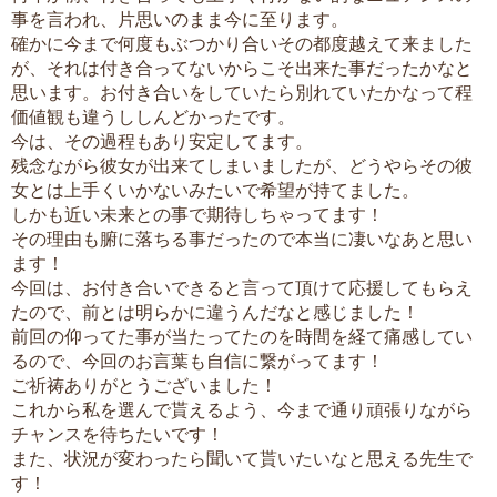
事を言われ、片思いのまま今に至ります。
確かに今まで何度もぶつかり合いその都度越えて来ました
が、それは付き合ってないからこそ出来た事だったかなと
思います。お付き合いをしていたら別れていたかなって程
価値観も違うししんどかったです。
今は、その過程もあり安定してます。
残念ながら彼女が出来てしまいましたが、どうやらその彼
女とは上手くいかないみたいで希望が持てました。
しかも近い未来との事で期待しちゃってます！
その理由も腑に落ちる事だったので本当に凄いなあと思い
ます！
今回は、お付き合いできると言って頂けて応援してもらえ
たので、前とは明らかに違うんだなと感じました！
前回の仰ってた事が当たってたのを時間を経て痛感してい
るので、今回のお言葉も自信に繋がってます！
ご祈祷ありがとうございました！
これから私を選んで貰えるよう、今まで通り頑張りながら
チャンスを待ちたいです！
また、状況が変わったら聞いて貰いたいなと思える先生で
す！