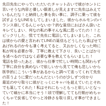
先日先生にやっていただいたチャット占いで彼がホントに
言いそうな内容と優しい眼差しが見えますに先生はみえて
いるんだな！と納得した事を良い事に、調子に乗って彼を
試すようなLINEをしてしまいました。彼からホルモンのバ
ランス崩してるんじゃないか？的な返信におばさん扱いと
キレてしまい、何なの私の事そんな風に思ってたの！！と
ビックリした、慌てて先生に電話してしまいました。これ
は彼からの愛と言われてLINEの返信もどうしたら喜ばせて
あげれるのか今も凄く考えてると、又おかしくなった時に
私が何を必要か等、丁寧に教えて下さり、良いことばかり
を述べるのではなく必要な事を教えてもらいました！
電話を切ったあと、彼から仕事で忙しい時間にも関わらず
丁寧に自分を責めないで欲しいから見てて俺も悲しいから
医学的にこういう事があるからと調べて送ってくれて先生
の言うように愛だったんだというのが少しずつ分かり
最近のやり取りに彼がとっくにキャバを超えていたとそれ
でも返してくれた！私はそれにもっともっと欲しいとなっ
ていて確かに本当にそう！頭で理解してても行動がめちゃ
くちゃで反省してやっと冷静さを取り戻しす事ができまし
た！