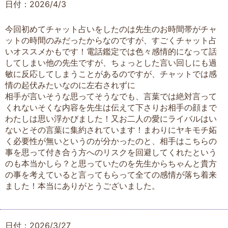
日付：2026/4/3
今回初めてチャット占いをしたのは先生のお時間帯がチャ
ットの時間のみだったからなのですが、すごくチャット占
いオススメかもです！電話鑑定では色々感情的になって話
してしまい他の先生ですが、ちょっとした言い回しにも過
敏に反応してしまうことがあるのですが、チャットでは感
情の起伏みたいなのに左右されずに
相手が言いそうな思ってそうなでも、言葉では絶対言って
くれないそくな内容を先生は伝えて下さりお相手の顔まで
わたしは思い浮かびました！又お二人の愛にライバルはい
ないとその言葉に集約されています！まわりにヤキモチ妬
く必要性が無いというのが分かったのと、相手はこちらの
事を思って付き合う方へのリスクを回避してくれたという
のも本当かしら？と思っていたのを先生からちゃんと貴方
の事を考えていると言ってもらって全ての感情が落ち着来
ました！本当にありがとうございました。
日付：2026/3/27