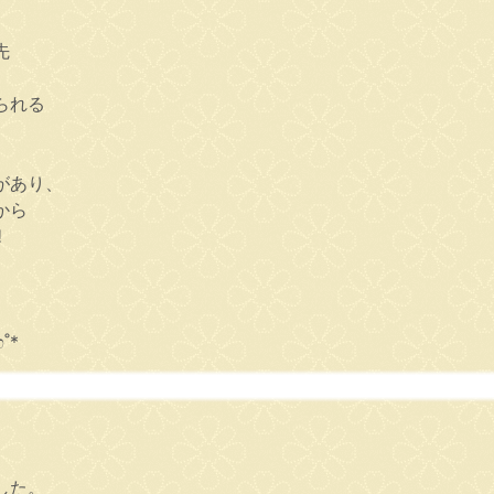
先
られる
があり、
から
️
˚*
。
した。