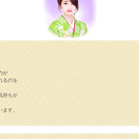
のが
れるのを
気持ちが
います。