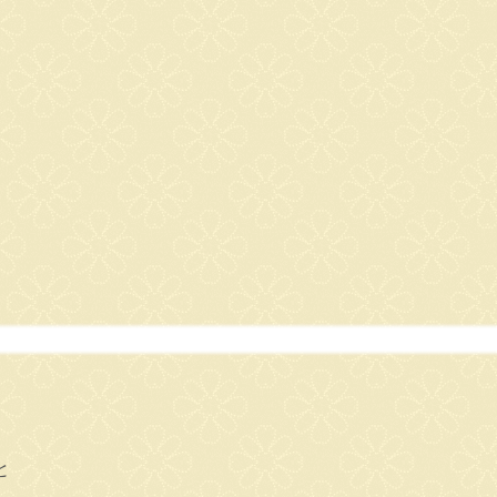
。
。
と