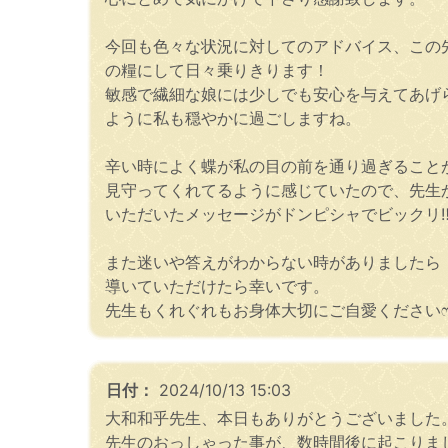
今回も色々な状況に対してのアドバイス、この
の糧にして日々乗りきります！
敏感で繊細な娘には少しでも安心を与えてあげ
ように私も穏やかに過ごしますね。
辛い時によく蝶が私の目の前を通り過ぎること
見守ってくれてるように感じていたので、先生
いただいたメッセージがドンピシャでビックリ‼
また迷いや答えがわからない時がありましたら
導いていただけたら幸いです。
先生もくれぐれもお身体大切にご自愛くださいෆ
日付：
2024/10/13 15:03
大和和乎先生、本日もありがとうございました
先生のおっしゃった事が、数時間後に起こりま