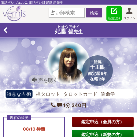
電話占いヴェルニ 電話占い師妃凰 碧先生
新規登録
ログイン
ヒオウアオイ
妃凰 碧
先生
所属
千里眼
鑑定歴 5年
在籍 2年
声を聴く
得意な占術
禅タロット タロットカード 算命学
1分 240円
鑑定申込（会員の方）
08/10 待機
鑑定申込（新規の方）