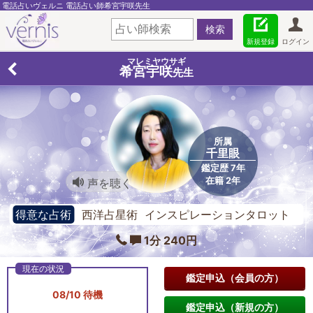
電話占いヴェルニ 電話占い師希宮宇咲先生
新規登録
ログイン
マレミヤウサギ
希宮宇咲
先生
所属
千里眼
鑑定歴 7年
在籍 2年
声を聴く
得意な占術
西洋占星術 インスピレーションタロット
アストロダイス
1分 240円
鑑定申込（会員の方）
08/10 待機
鑑定申込（新規の方）