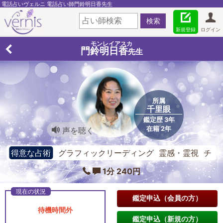
電話占いヴェルニ 電話占い師門鈴明日香先生
新規登録
ログイン
モンレイアスカ
門鈴明日香
先生
所属
千里眼
鑑定歴 3年
在籍 2年
声を聴く
得意な占術
グラフィックリーディング 霊感・霊視 チ
ャネリング
1分 240円
鑑定申込（会員の方）
待機時間外
鑑定申込（新規の方）