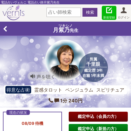
電話占いヴェルニ 電話占い師月紫乃先生
新規登録
ログイン
ツキシノ
月紫乃
先生
所属
千里眼
鑑定歴 3年
在籍 1年未満
声を聴く
得意な占術
霊感タロット ペンジュラム スピリチュア
ル
1分 240円
鑑定申込（会員の方）
08/09 待機
鑑定申込（新規の方）