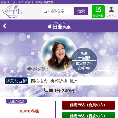
電話占いヴェルニ 電話占い師明日蘭先生
新規登録
ログイン
アスラン
明日蘭
先生
所属
千里眼
鑑定歴 7年
在籍 1年
声を聴く
得意な占術
四柱推命 祈願祈祷 風水
1分 240円
鑑定申込（会員の方）
08/10 待機
鑑定申込（新規の方）