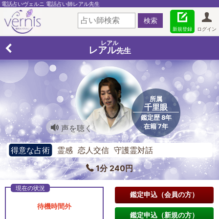
電話占いヴェルニ 電話占い師レアル先生
新規登録
ログイン
レアル
レアル
先生
所属
千里眼
鑑定歴 8年
在籍 7年
声を聴く
得意な占術
霊感 恋人交信 守護霊対話
1分 240円
鑑定申込（会員の方）
待機時間外
鑑定申込（新規の方）