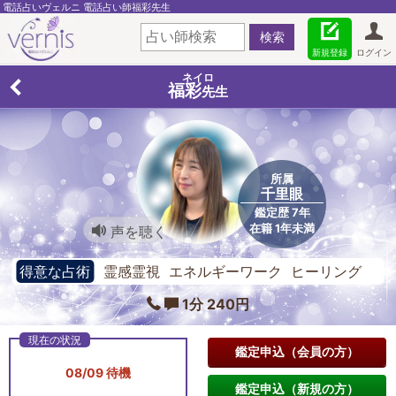
電話占いヴェルニ 電話占い師福彩先生
新規登録
ログイン
ネイロ
福彩
先生
所属
千里眼
鑑定歴 7年
在籍 1年未満
声を聴く
得意な占術
霊感霊視 エネルギーワーク ヒーリング
1分 240円
鑑定申込（会員の方）
08/09 待機
鑑定申込（新規の方）