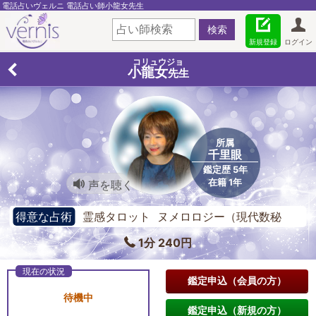
電話占いヴェルニ 電話占い師小龍女先生
新規登録
ログイン
コリュウジョ
小龍女
先生
所属
千里眼
鑑定歴 5年
在籍 1年
声を聴く
得意な占術
霊感タロット ヌメロロジー（現代数秘
術） チャネリング
1分 240円
鑑定申込（会員の方）
待機中
鑑定申込（新規の方）