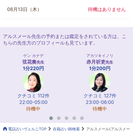
08月13日（木）
待機はありません
アルスメール先生の予約または鑑定をされている方は、こ
ちらの先生方のプロフィールも見ています。
ゲン カナデ
アカツキイノリ
弦花奏
赤月祈吏
先生
先生
1分220円
1分200円
クチコミ 112件
クチコミ 127件
22:00-05:00
23:00-06:00
待機中
待機中
電話占いヴェルニTOP
在籍占い師検索
アルスメール(アルスメー