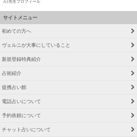
ル)先生プロフィール
サイトメニュー
初めての方へ
ヴェルニが大事にしていること
新規登録特典紹介
占術紹介
提携占い館
電話占いについて
予約依頼について
チャット占いについて