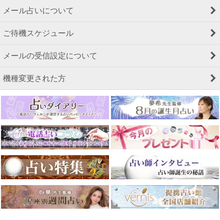
メール占いについて
ご待機スケジュール
メールの受信設定について
機種変更された方