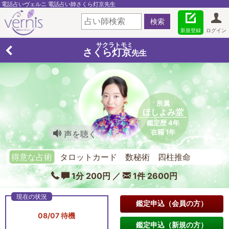
電話占いヴェルニ 電話占い師さくら灯京先生
新規登録
ログイン
サクラトモミ
さくら灯京
先生
所属
ほしよみ堂
鑑定歴 4年
在籍 1年
声を聴く
得意な占術
タロットカード 数秘術 四柱推命
1分 200円 ／
1件 2600円
鑑定申込（会員の方）
08/07 待機
鑑定申込（新規の方）