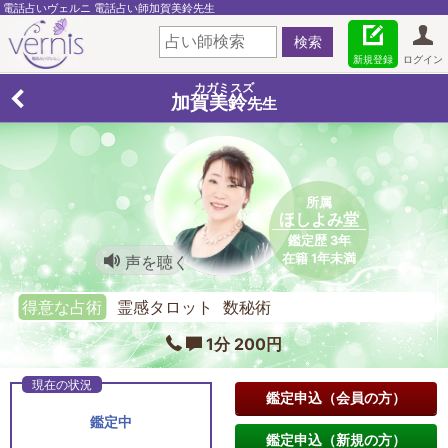
電話占いヴェルニ 電話占い師加賀美鈴先生
新規登録
ログイン
カガミスズ
加賀美鈴
先生
所属
ほしよみ堂
鑑定歴 3年
在籍 1年未満
声を聴く
得意な占術
霊感タロット 数秘術
1分 200円
鑑定申込（会員の方）
鑑定中
鑑定申込（新規の方）