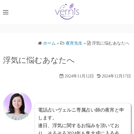
コ
ン
テ
ン
ツ
へ
ホーム
»
夜宵先生
»
浮気に悩むあなたへ
ス
キ
浮気に悩むあなたへ
ッ
プ
2024年11月12日
2024年12月17日
電話占いヴェルニ専属占い師の夜宵と申
します。
連日、浮気に関するお悩みを頂いてお
り、そろそろ2024年も集大成に入る今、