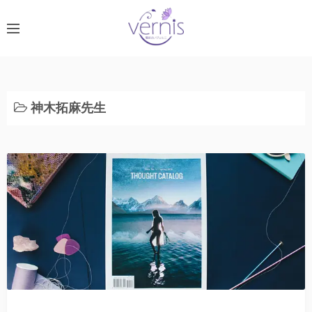
コ
ン
テ
ン
ツ
へ
神木拓麻先生
ス
キ
ッ
プ