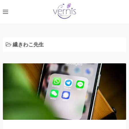
コ
ン
テ
ン
ツ
へ
繊きわこ先生
ス
キ
ッ
プ