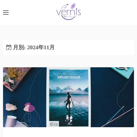
コ
ン
テ
ン
ツ
へ
月別: 2024年11月
ス
キ
ッ
プ