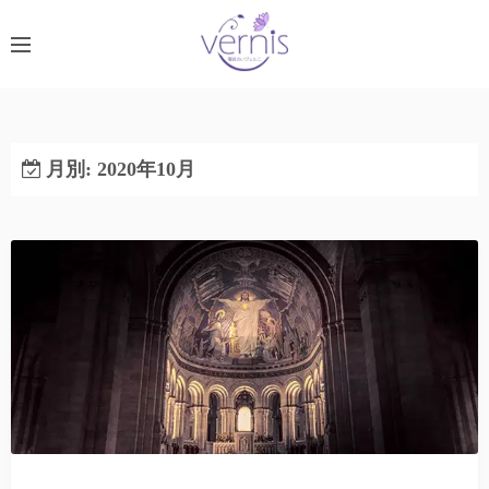
コ
ン
テ
ン
ツ
へ
月別: 2020年10月
ス
キ
ッ
プ