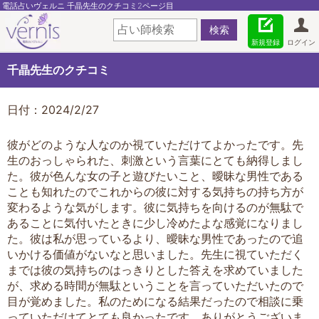
電話占いヴェルニ 千晶先生のクチコミ2ページ目
新規登録
ログイン
千晶先生のクチコミ
日付：2024/2/27
彼がどのような人なのか視ていただけてよかったです。先
生のおっしゃられた、刺激という言葉にとても納得しまし
た。彼が色んな女の子と遊びたいこと、曖昧な男性である
ことも知れたのでこれからの彼に対する気持ちの持ち方が
変わるような気がします。彼に気持ちを向けるのが無駄で
あることに気付いたときに少し冷めたよな感覚になりまし
た。彼は私が思っているより、曖昧な男性であったので追
いかける価値がないなと思いました。先生に視ていただく
までは彼の気持ちのはっきりとした答えを求めていました
が、求める時間が無駄ということを言っていただいたので
目が覚めました。私のためになる結果だったので相談に乗
っていただけてとても良かったです。ありがとうございま