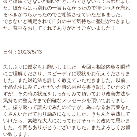
彼と復縁できないか聞いたところできないって言われまし
た。彼からはお別れの一言もなかったので待つべきか忘れ
るべきかつらかったのでご相談させていただきました。
できないと断定されて自分の中で気持ちに整理がつきまし
た。背中をおしてくれてありがとうございました！
日付：2023/5/13
久しぶりに鑑定をお願いしました。今回も相談内容を瞬時
にご理解くださり、スピーディに現状をお伝えくださりま
した。また対処法も詳しく教えていただきました。以前、
千晶先生にみていただいた時の内容を書き記していたので
すが、その時の状況をしっかりみて頂いており改善方法や
気持ちの整え方まで的確なメッセージを頂いておりまし
た。振り返って読んでみたのですが、為になるお言葉をた
くさんいただており励みになりました。きちんと実践して
いけたら、素敵な大人になって行けそう～と改めて思いま
した。今回もありがとうございました。またよろしくお願
い致します。