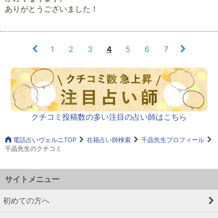
ありがとうございました！
1
2
3
4
5
6
7
クチコミ投稿数の多い注目の占い師はこちら
電話占いヴェルニTOP
在籍占い師検索
千晶先生プロフィール
千晶先生のクチコミ
サイトメニュー
初めての方へ