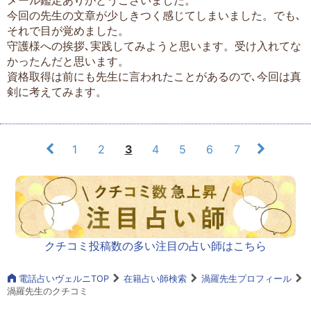
今回の先生の文章が少しきつく感じてしまいました。でも､
それで目が覚めました。
守護様への挨拶､実践してみようと思います。受け入れてな
かったんだと思います。
資格取得は前にも先生に言われたことがあるので､今回は真
剣に考えてみます。
1
2
3
4
5
6
7
クチコミ投稿数の多い注目の占い師はこちら
電話占いヴェルニTOP
在籍占い師検索
渦羅先生プロフィール
渦羅先生のクチコミ