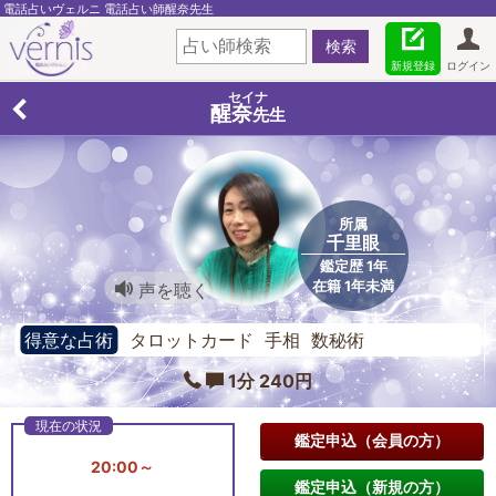
電話占いヴェルニ 電話占い師醒奈先生
新規登録
ログイン
セイナ
醒奈
先生
所属
千里眼
鑑定歴 1年
在籍 1年未満
声を聴く
得意な占術
タロットカード 手相 数秘術
1分 240円
鑑定申込（会員の方）
20:00～
鑑定申込（新規の方）