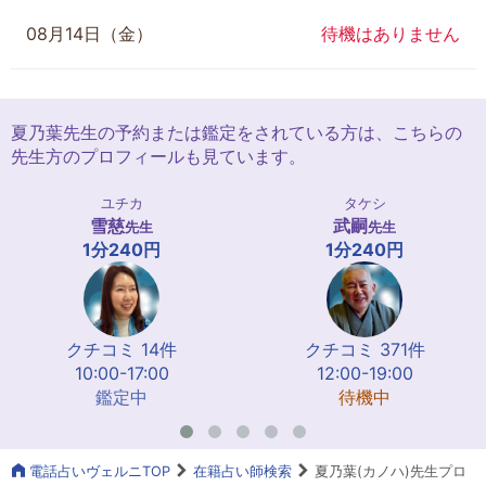
08月14日（金）
待機はありません
夏乃葉先生の予約または鑑定をされている方は、こちらの
先生方のプロフィールも見ています。
ユチカ
タケシ
雪慈
武嗣
先生
先生
1分240円
1分240円
クチコミ 14件
クチコミ 371件
10:00-17:00
12:00-19:00
鑑定中
待機中
電話占いヴェルニTOP
在籍占い師検索
夏乃葉(カノハ)先生プロ