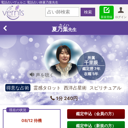
電話占いヴェルニ 電話占い師夏乃葉先生
新規登録
ログイン
カノハ
夏乃葉
先生
所属
千里眼
鑑定歴 7年
在籍 5年
声を聴く
得意な占術
霊感タロット 西洋占星術 スピリチュアル
リーディング
1分 240円
鑑定申込（会員の方）
08/12 待機
鑑定申込（新規の方）