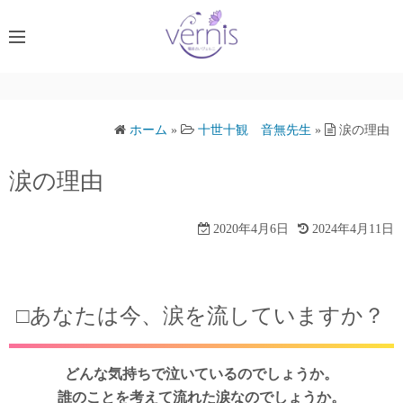
コ
ン
テ
ン
ツ
へ
ホーム
»
十世十観 音無先生
»
涙の理由
ス
キ
涙の理由
ッ
プ
2020年4月6日
2024年4月11日
□あなたは今、涙を流していますか？
どんな気持ちで泣いているのでしょうか。
誰のことを考えて流れた涙なのでしょうか。