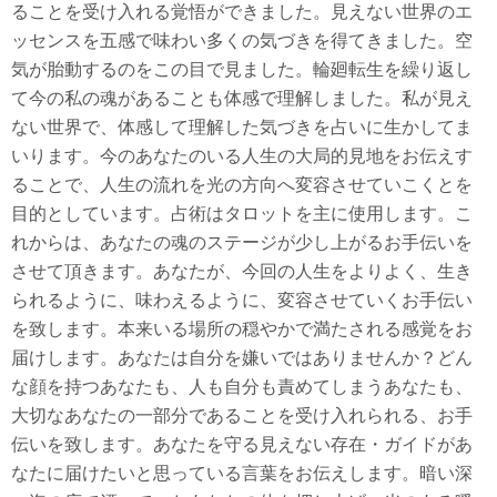
ることを受け入れる覚悟ができました。見えない世界のエ
ッセンスを五感で味わい多くの気づきを得てきました。空
気が胎動するのをこの目で見ました。輪廻転生を繰り返し
て今の私の魂があることも体感で理解しました。私が見え
ない世界で、体感して理解した気づきを占いに生かしてま
いります。今のあなたのいる人生の大局的見地をお伝えす
ることで、人生の流れを光の方向へ変容させていこくとを
目的としています。占術はタロットを主に使用します。こ
れからは、あなたの魂のステージが少し上がるお手伝いを
させて頂きます。あなたが、今回の人生をよりよく、生き
られるように、味わえるように、変容させていくお手伝い
を致します。本来いる場所の穏やかで満たされる感覚をお
届けします。あなたは自分を嫌いではありませんか？どん
な顔を持つあなたも、人も自分も責めてしまうあなたも、
大切なあなたの一部分であることを受け入れられる、お手
伝いを致します。あなたを守る見えない存在・ガイドがあ
なたに届けたいと思っている言葉をお伝えします。暗い深