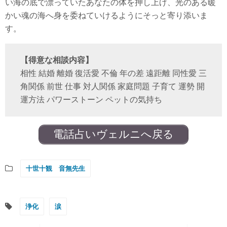
い海の底で漂っていたあなたの体を押し上げ、光のある暖
かい魂の海へ身を委ねていけるようにそっと寄り添いま
す。
【得意な相談内容】
相性 結婚 離婚 復活愛 不倫 年の差 遠距離 同性愛 三
角関係 前世 仕事 対人関係 家庭問題 子育て 運勢 開
運方法 パワーストーン ペットの気持ち
電話占いヴェルニへ戻る
十世十観 音無先生
浄化
涙