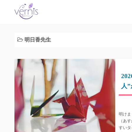
コ
ン
テ
ン
ツ
明日香先生
へ
ス
キ
ッ
プ
2
人
明けま
（あす
すいタ