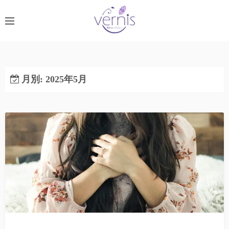
コ
ン
テ
ン
ツ
へ
月別: 2025年5月
ス
キ
ッ
プ