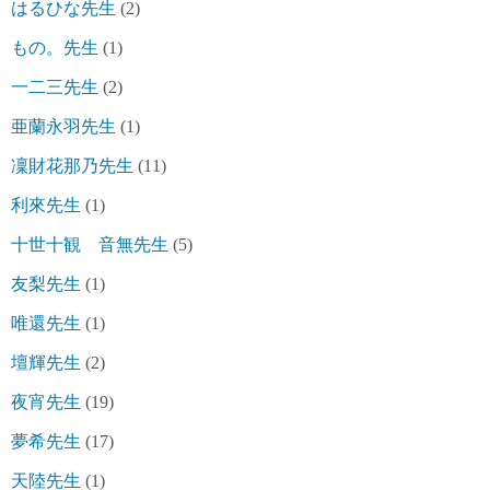
はるひな先生
(2)
もの。先生
(1)
一二三先生
(2)
亜蘭永羽先生
(1)
凜財花那乃先生
(11)
利來先生
(1)
十世十観 音無先生
(5)
友梨先生
(1)
唯還先生
(1)
壇輝先生
(2)
夜宵先生
(19)
夢希先生
(17)
天陸先生
(1)