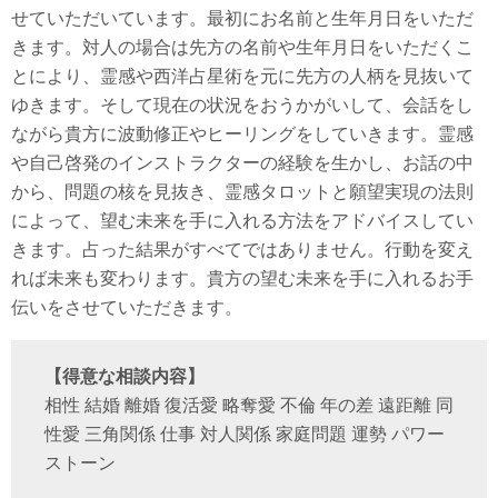
せていただいています。最初にお名前と生年月日をいただ
きます。対人の場合は先方の名前や生年月日をいただくこ
とにより、霊感や西洋占星術を元に先方の人柄を見抜いて
ゆきます。そして現在の状況をおうかがいして、会話をし
ながら貴方に波動修正やヒーリングをしていきます。霊感
や自己啓発のインストラクターの経験を生かし、お話の中
から、問題の核を見抜き、霊感タロットと願望実現の法則
によって、望む未来を手に入れる方法をアドバイスしてい
きます。占った結果がすべてではありません。行動を変え
れば未来も変わります。貴方の望む未来を手に入れるお手
伝いをさせていただきます。
【得意な相談内容】
相性 結婚 離婚 復活愛 略奪愛 不倫 年の差 遠距離 同
性愛 三角関係 仕事 対人関係 家庭問題 運勢 パワー
ストーン