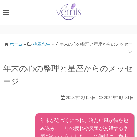
コ
ン
テ
ン
ツ
へ
ホーム
»
桃翠先生
»
年末の心の整理と星座からのメッセー
ス
ジ
キ
年末の心の整理と星座からのメッセ
ッ
プ
ージ
2023年12月23日
2024年10月31日
年末が近づくにつれ、冷たい風が街を包
み込み、一年の疲れや興奮が交錯する季
節がやってきました。この時期は、過去