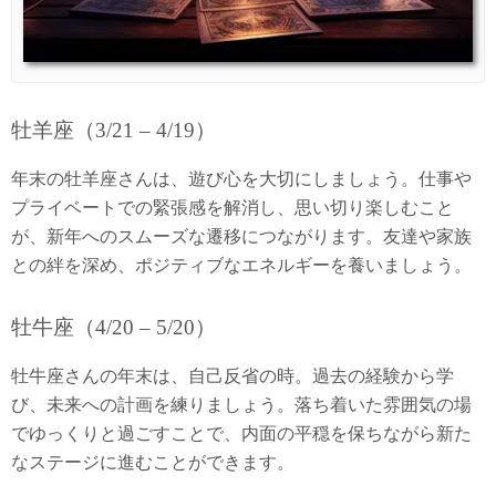
牡羊座（3/21 – 4/19）
年末の牡羊座さんは、遊び心を大切にしましょう。仕事や
プライベートでの緊張感を解消し、思い切り楽しむこと
が、新年へのスムーズな遷移につながります。友達や家族
との絆を深め、ポジティブなエネルギーを養いましょう。
牡牛座（4/20 – 5/20）
牡牛座さんの年末は、自己反省の時。過去の経験から学
び、未来への計画を練りましょう。落ち着いた雰囲気の場
でゆっくりと過ごすことで、内面の平穏を保ちながら新た
なステージに進むことができます。