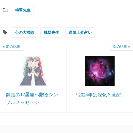
桃翠先生
心の大掃除
桃翠先生
運気上昇占い
前の記事
次の記事
師走の12星座へ贈るシン
「2024年は深化と覚醒」
プルメッセージ