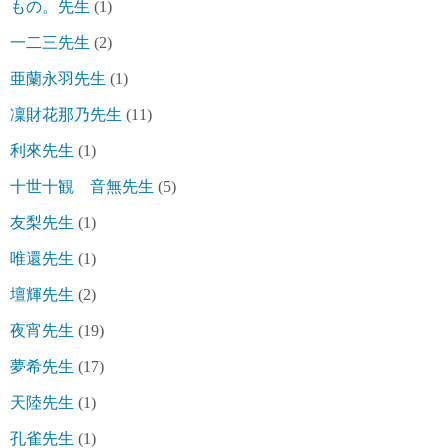
もの。先生
(1)
一二三先生
(2)
亜蘭永羽先生
(1)
凜財花那乃先生
(11)
利來先生
(1)
十世十観 音無先生
(5)
友梨先生
(1)
唯還先生
(1)
壇輝先生
(2)
夜宵先生
(19)
夢希先生
(17)
天陸先生
(1)
孔雀先生
(1)