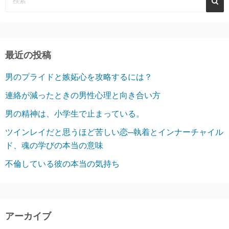
ゲ
ー
シ
最近の投稿
ョ
男のプライドと嫉妬心を攻略するには？
ン
連絡が減ったときの男性心理と向き合い方
男の精神は、小学生で止まっている。
ツインレイだと思うほど苦しい恋─執着とインナーチャイル
ド、魂の学びの本当の意味
不倫している彼の本当の気持ち
アーカイブ