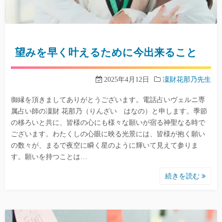
望みを早く叶えるために今出来ること
2025年4月12日
凜財花那乃先生
御縁を頂きましてありがとうございます。電話占いヴェルニ専
属占い師の凜財 花那乃（りんざい はなの）と申します。季節
の移ろいと共に、皆様の心にも様々な願いが宿る神聖なる時で
ございます。わたくしの心眼に映る光景には、皆様が抱く願い
の数々が、まるで夜空に瞬く星のように輝いて見えて参りま
す。願いを持つことは…
続きを読む