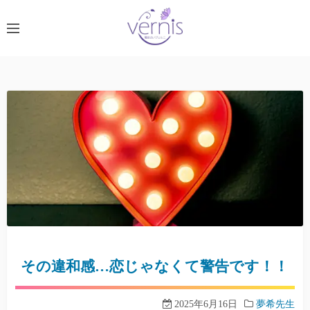
コ
ン
テ
ン
ツ
へ
ス
キ
ッ
プ
その違和感…恋じゃなくて警告です！！
2025年6月16日
夢希先生