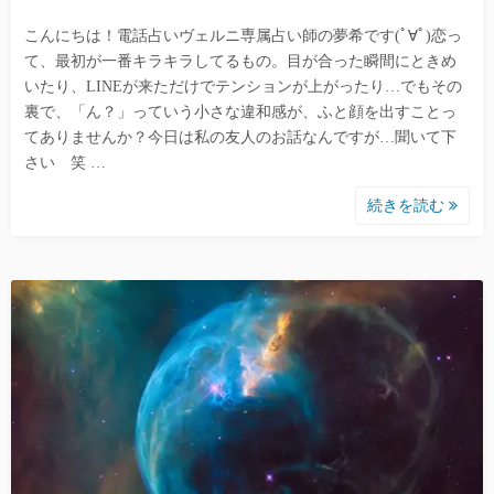
こんにちは！電話占いヴェルニ専属占い師の夢希です(ﾟ∀ﾟ)恋っ
て、最初が一番キラキラしてるもの。目が合った瞬間にときめ
いたり、LINEが来ただけでテンションが上がったり…でもその
裏で、「ん？」っていう小さな違和感が、ふと顔を出すことっ
てありませんか？今日は私の友人のお話なんですが…聞いて下
さい 笑 …
続きを読む