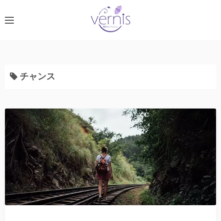
コ
ン
テ
ン
ツ
へ
チャンス
ス
キ
ッ
プ