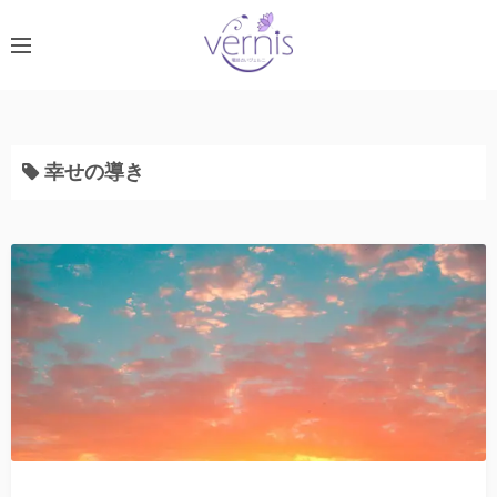
コ
ン
テ
ン
ツ
へ
幸せの導き
ス
キ
ッ
プ