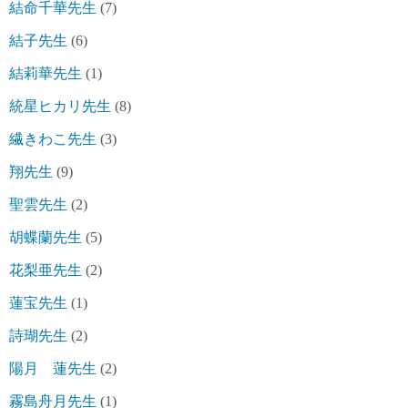
結命千華先生
(7)
結子先生
(6)
結莉華先生
(1)
統星ヒカリ先生
(8)
繊きわこ先生
(3)
翔先生
(9)
聖雲先生
(2)
胡蝶蘭先生
(5)
花梨亜先生
(2)
蓮宝先生
(1)
詩瑚先生
(2)
陽月 蓮先生
(2)
霧島舟月先生
(1)