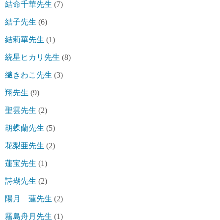
結命千華先生
(7)
結子先生
(6)
結莉華先生
(1)
統星ヒカリ先生
(8)
繊きわこ先生
(3)
翔先生
(9)
聖雲先生
(2)
胡蝶蘭先生
(5)
花梨亜先生
(2)
蓮宝先生
(1)
詩瑚先生
(2)
陽月 蓮先生
(2)
霧島舟月先生
(1)