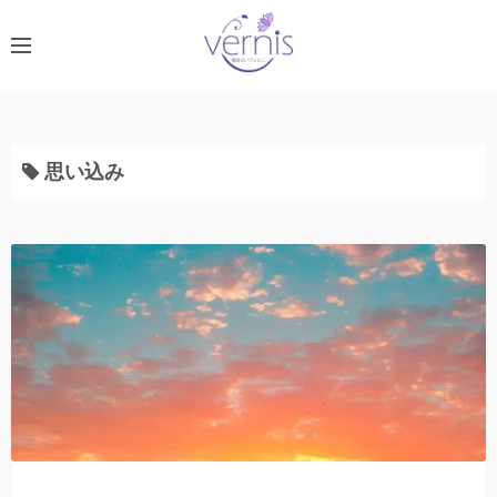
コ
ン
テ
ン
ツ
へ
思い込み
ス
キ
ッ
プ