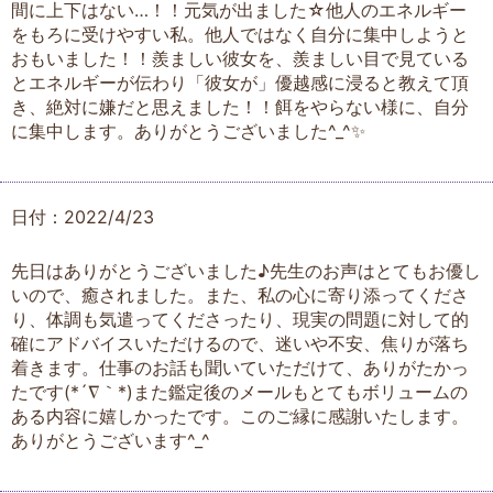
間に上下はない…！！元気が出ました☆他人のエネルギー
をもろに受けやすい私。他人ではなく自分に集中しようと
おもいました！！羨ましい彼女を、羨ましい目で見ている
とエネルギーが伝わり「彼女が」優越感に浸ると教えて頂
き、絶対に嫌だと思えました！！餌をやらない様に、自分
に集中します。ありがとうございました^_^✨
日付：2022/4/23
先日はありがとうございました♪先生のお声はとてもお優し
いので、癒されました。また、私の心に寄り添ってくださ
り、体調も気遣ってくださったり、現実の問題に対して的
確にアドバイスいただけるので、迷いや不安、焦りが落ち
着きます。仕事のお話も聞いていただけて、ありがたかっ
たです(*´∇｀*)また鑑定後のメールもとてもボリュームの
ある内容に嬉しかったです。このご縁に感謝いたします。
ありがとうございます^_^