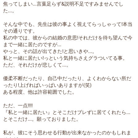
焦ってしまい…言葉足らず&説明不足ですみませんでし
た…。
そんな中でも、先生は彼の事よく視えてらっしゃって!本当
その通りです。
私の中では、彼からの結婚の意思!それだけを待ち望んで今
まで一緒に居たのですが…
やっと、その話が出てきた!と思いきや…。
私と一緒に居たい!っという気持ちさえグラついてる事。
ただ、それだけが悲しくて…。
優柔不断だったり、自己中だったり、よくわからない所だ
ったり!上げればいっぱいありますが(笑)
ある程度、他は許容範囲でした。
ただ、一点!!!!
『私と一緒に居たい』とそこだけブレずに居てくれたら…
とそこだけ…。願っておりました。
私が、彼にそう思わせる行動が出来なかったのかもしれま