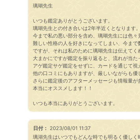
璃瑚先生
いつも鑑定ありがとうございます。
璃瑚先生との付き合いは2年半近くとなります
今まで私の悪い部分を含め、璃瑚先生には色々
難しい性格の人を好きになってしまい、今まで
ですが、それは私のために璃瑚先生は伝えてく
大まかにですが鑑定を振り返ると、流れが当た
アゲ鑑定サゲ鑑定をせずに、カードを通じて視
他の口コミにもありますが、厳しいながらも優
さらに鑑定後のアフターメッセージも情報量が
本当にオススメします！！
いつも本当にありがとうございます。
日付：
2023/08/01 11:37
璃湖先生はいつでもどんな時でも明るく優しく