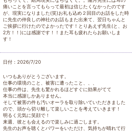
もらってて、結局現実にならなくて。。陽月先生には耳の
痛いことを言ってもらって最初は信じたくなかったのです
が、現実になりました(笑)お礼も込め２回目のお話をした時
に先生の仲良しの神社のお話もまた出来て、翌日ちゃんと
ご挨拶に行けたのでよかったです！とりあえず先生(と、お
2方！！)には感謝です！！また耳も疲れたらお願いしま
す！
日付：2026/7/20
いつもありがとうございます。
仕事の環境のこと、被害に遭ったこと、、、
仕事の件は、先生も驚かれるほどすぐに効果がてて
本当に感謝しかありません。
そして被害の件も汚いオーラを取り除いていただきました
ので、頭から切り離して楽しいことを考えていきます！
明るく元気に笑顔で！
来週、彼とも会えるので楽しみに過ごします。
先生のお声を聴くとパワーをいただけ、気持ちが晴れて行