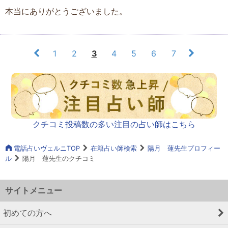
本当にありがとうございました。
1
2
3
4
5
6
7
クチコミ投稿数の多い注目の占い師はこちら
電話占いヴェルニTOP
在籍占い師検索
陽月 蓮先生プロフィー
ル
陽月 蓮先生のクチコミ
サイトメニュー
初めての方へ