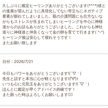
久しぶりに鑑定ヒーリングありがとうございます(*^^*)彼と
の進展が望んだように具現化してない苛立ちにネガティブ
要素が膨れてしまいました。親の介護問題にも仕方ないな
がらもストレスが生まれてしまいヒーリングを中心に神様
達からのお話もありがとうございました。これからも神社
巡りに神様達と仲良くなって金の卵を育てて行きます( ^ᵕ^)
ヒーリング後は安心して寝れそうです！
またお願い致します
日付：2026/7/21
今日もパワーをありがとうございます!(´▽｀)
先生と話すと本当に心が軽くなります꒰(͏ʻัꈊʻั)꒱
いつも心に元気玉をありがとうございます!(´▽｀)
ほんとに鑑定が早くアドバイス的確です！
また困った時はよろしくお願いします🙇‍♀️