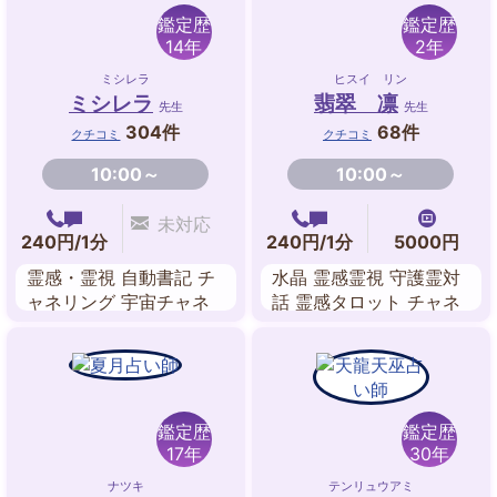
鑑定歴
鑑定歴
14年
2年
ミシレラ
ヒスイ リン
ミシレラ
翡翠 凛
先生
先生
304件
68件
クチコミ
クチコミ
10:00～
10:00～
未対応
240円/1分
240円/1分
5000円
霊感・霊視 自動書記 チ
水晶 霊感霊視 守護霊対
ャネリング 宇宙チャネ
話 霊感タロット チャネ
ル 恋人交信 守護霊対話
リング スピリチュアル
故人交信 高次霊交信
リーデング
鑑定歴
鑑定歴
17年
30年
ナツキ
テンリュウアミ