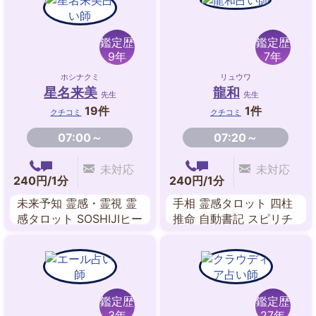
相・顔相
鑑定歴
鑑定歴
9年
7年
ホシナクミ
リュウワ
星名来美
龍和
先生
先生
19件
1件
クチコミ
クチコミ
07:00～
07:20～
未対応
未対応
240円/1分
240円/1分
未来予知 霊感・霊視 霊
手相 霊感タロット 四柱
感タロット SOSHIJIヒー
推命 自動書記 スピリチ
リング レイキヒーリン
ュアル
グ インナーチャイルド
潜在意識
鑑定歴
鑑定歴
3年
27年