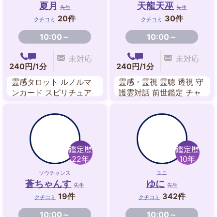
夏月
天龍天巫
先生
先生
20件
30件
クチコミ
クチコミ
10:00～
10:00～
未対応
未対応
240円/1分
240円/1分
霊感タロット ルノルマ
霊感・霊視 霊聴 透視 守
ンカード スピリチュア
護霊対話 前世鑑定 チャ
ル・リーディング チャ
ネリング 祈願祈祷 魔術
ネリング
鑑定歴
鑑定歴
22年
10年
ソウチャンス
ユニ
蒼ちゃんす
ゆに
先生
先生
19件
342件
クチコミ
クチコミ
10:00～
10:00～