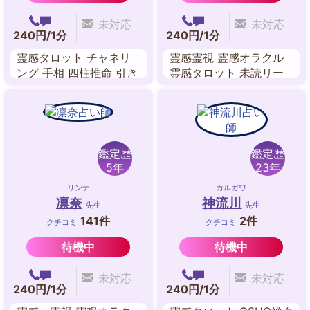
未対応
未対応
240円/1分
240円/1分
霊感タロット チャネリ
霊感霊視 霊感オラクル
ング 手相 四柱推命 引き
霊感タロット 未読リー
寄せ インナーチャイル
ディング ビブリオマン
ドワーク 潜在意識
シー パワーストーンリ
ーディング
鑑定歴
鑑定歴
5年
23年
リンナ
カルガワ
凛奈
神流川
先生
先生
141件
2件
クチコミ
クチコミ
待機中
待機中
未対応
未対応
240円/1分
240円/1分