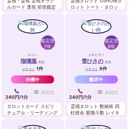
霊感・霊視 霊視オラク
霊感タロット OSHO禅タ
ルカード 透視 前世鑑定
ロット トート・タロッ
四柱推命 カバラ数秘術
ト マンガラ数秘術 ペン
スピリチュアル・リーデ
ジュラム 西洋占星術 チ
ィング 風水
ャクラリーディング ス
ピリチュアル
鑑定歴
鑑定歴
7年
8年
ルリハ
ユキヒサノ
瑠璃葉
雪ひさの
先生
先生
1件
9件
クチコミ
クチコミ
待機中
離席中
未対応
未対応
240円/1分
240円/1分
タロットカード スピリ
霊感タロット 数秘術 四
チュアル・リーディング
柱推命 紫微斗数 レイキ
数秘術 遁甲気学 マヤ暦
ヒーリング 吉方位 姓名
ペンジュラム 手相 人
判断 ルノルマンカード