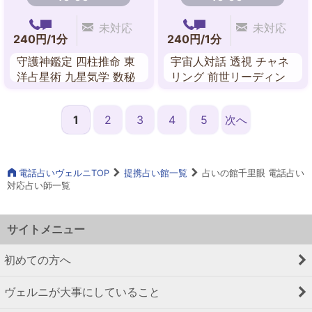
未対応
未対応
240円/1分
240円/1分
守護神鑑定 四柱推命 東
宇宙人対話 透視 チャネ
洋占星術 九星気学 数秘
リング 前世リーディン
術 マヤ暦 送念 水晶占い
グ 故人交信 子どもの氣
持ち ペットの氣持ち
1
2
3
4
5
次へ
電話占いヴェルニTOP
提携占い館一覧
占いの館千里眼 電話占い
対応占い師一覧
サイトメニュー
初めての方へ
ヴェルニが大事にしていること