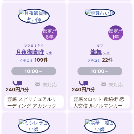
家相 方位学
ル・リーディング
鑑定歴
鑑定歴
6年
1年
ツクヨミキイ
ルマ
月夜御貴唯
龍舞
先生
先生
109件
22件
クチコミ
クチコミ
10:00～
10:00～
未対応
未対応
240円/1分
240円/1分
霊感 スピリチュアルリ
霊感タロット 数秘術 恋
ーディング アカシック
人交信 ルノルマンカー
レコードリーディング
ド アカシックレコー
ヒーリング サイカード
ド・リーディング ツイ
数秘術 東洋占星術
ンレイリーディング 波
動修正