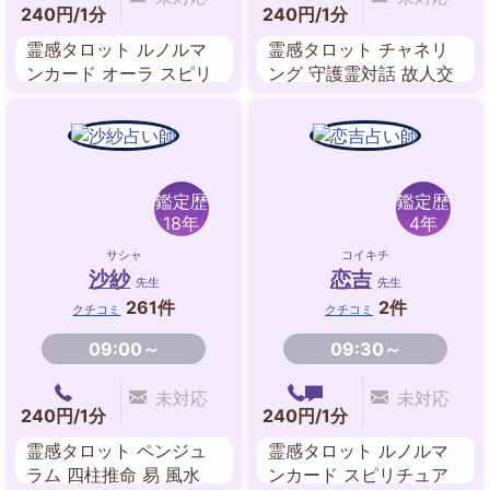
240円/1分
240円/1分
霊感タロット ルノルマ
霊感タロット チャネリ
ンカード オーラ スピリ
ング 守護霊対話 故人交
チュアルヒーリング チ
信 前世鑑定 過去世 ルノ
ャネリング
ルマンカード
鑑定歴
鑑定歴
18年
4年
サシャ
コイキチ
沙紗
恋吉
先生
先生
261件
2件
クチコミ
クチコミ
09:00～
09:30～
未対応
未対応
240円/1分
240円/1分
霊感タロット ペンジュ
霊感タロット ルノルマ
ラム 四柱推命 易 風水
ンカード スピリチュア