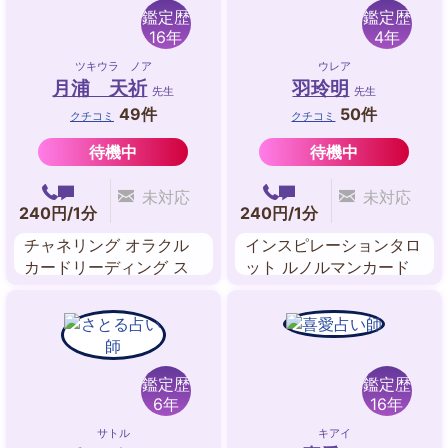
鑑定歴
鑑定歴
16年
4年
ツキウラ ノア
ウレア
月浦 天祈
羽玲明
先生
先生
49件
50件
クチコミ
クチコミ
待機中
待機中
未対応
未対応
240円/1分
240円/1分
チャネリング オラクル
インスピレーションタロ
カードリーディング ス
ット ルノルマンカード
ピリチュアルリーディン
数秘術
グ 波動修正 遠隔ヒーリ
ング
鑑定歴
鑑定歴
6年
16年
サトル
キアイ