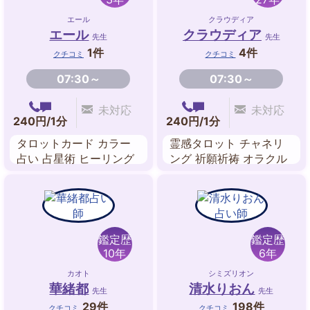
エール
クラウディア
エール
クラウディア
先生
先生
1件
4件
クチコミ
クチコミ
07:30～
07:30～
未対応
未対応
240円/1分
240円/1分
タロットカード カラー
霊感タロット チャネリ
占い 占星術 ヒーリング
ング 祈願祈祷 オラクル
リーディング スピリチ
ュアル・リーディング
エネルギーワーク 遠隔
ヒーリング ペンデュラ
ム
鑑定歴
鑑定歴
10年
6年
カオト
シミズリオン
華緒都
清水りおん
先生
先生
29件
198件
クチコミ
クチコミ