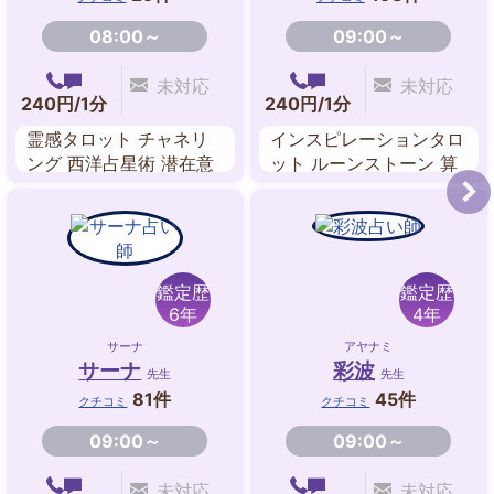
08:00～
09:00～
未対応
未対応
240円/1分
240円/1分
霊感タロット チャネリ
インスピレーションタロ
ング 西洋占星術 潜在意
ット ルーンストーン 算
識リーディング
命学 ルノルマンカード
縁結び 縁切り 数秘術 オ
ーラリーディング
鑑定歴
鑑定歴
6年
4年
サーナ
アヤナミ
サーナ
彩波
先生
先生
81件
45件
クチコミ
クチコミ
09:00～
09:00～
未対応
未対応