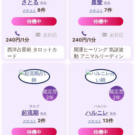
さとる
喜愛
先生
先生
8件
7件
クチコミ
クチコミ
待機中
待機中
未対応
未対応
240円/1分
240円/1分
西洋占星術 タロットカ
開運ヒーリング 気診波
ード
動 アニマルリーディン
グ オーラヒーリング チ
ャクラ調整 守護龍占い
鑑定歴
鑑定歴
2年
2年
オルゴ
ハルニレ
起流期
ハルニレ
先生
先生
2件
13件
クチコミ
クチコミ
待機中
待機中