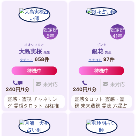
鑑定歴
鑑定歴
5年
41年
オオシマミオ
ギンカ
大島実桜
銀花
先生
先生
658件
97件
クチコミ
クチコミ
待機中
待機中
未対応
未対応
240円/1分
240円/1分
霊感・霊視 チャネリン
霊感タロット 霊感・霊
グ 霊感タロット 四柱推
視 未来透視 霊聴 六星占
命 数理占術 九星気学 禅
術
タロット