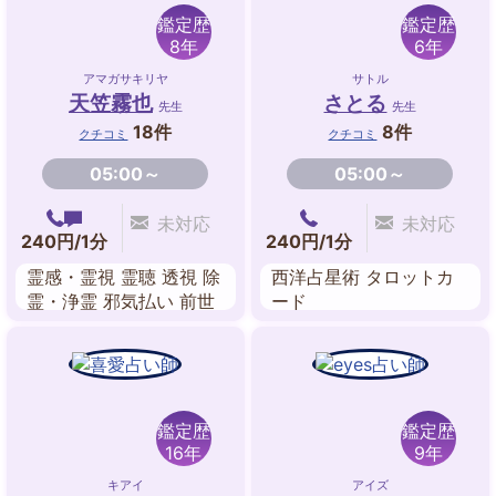
鑑定歴
鑑定歴
8年
6年
アマガサキリヤ
サトル
天笠霧也
さとる
先生
先生
18件
8件
クチコミ
クチコミ
05:00～
05:00～
未対応
未対応
240円/1分
240円/1分
霊感・霊視 霊聴 透視 除
西洋占星術 タロットカ
霊・浄霊 邪気払い 前世
ード
鑑定 霊感タロット 陰陽
師カード
鑑定歴
鑑定歴
16年
9年
キアイ
アイズ