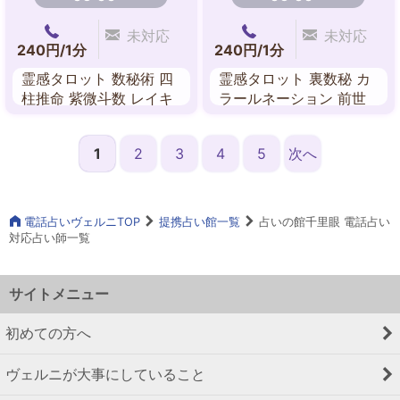
未対応
未対応
240円/1分
240円/1分
霊感タロット 数秘術 四
霊感タロット 裏数秘 カ
柱推命 紫微斗数 レイキ
ラールネーション 前世
ヒーリング 吉方位 姓名
鑑定 ルノルマンカード
判断 ルノルマンカード
オーラ 霊感・霊視
1
2
3
4
5
次へ
電話占いヴェルニTOP
提携占い館一覧
占いの館千里眼 電話占い
対応占い師一覧
サイトメニュー
初めての方へ
ヴェルニが大事にしていること