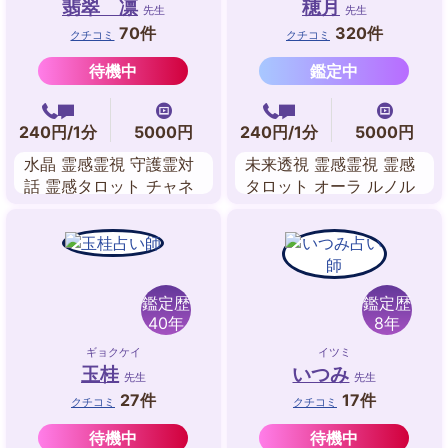
翡翠 凛
穂月
先生
先生
70件
320件
クチコミ
クチコミ
待機中
鑑定中
240円/1分
5000円
240円/1分
5000円
水晶 霊感霊視 守護霊対
未来透視 霊感霊視 霊感
話 霊感タロット チャネ
タロット オーラ ルノル
リング スピリチュアル
マンカード 数秘術 ペン
リーデング
ジュラム エネルギーワ
ーク
鑑定歴
鑑定歴
40年
8年
ギョクケイ
イツミ
玉桂
いつみ
先生
先生
27件
17件
クチコミ
クチコミ
待機中
待機中