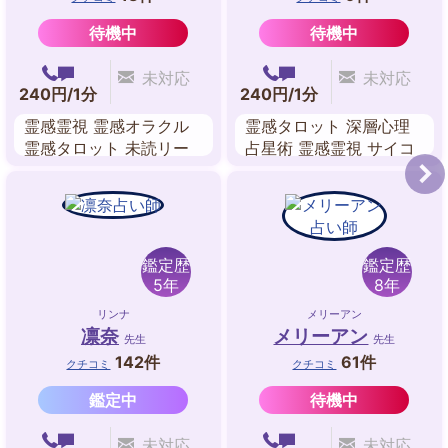
待機中
待機中
未対応
未対応
240円/1分
240円/1分
霊感霊視 霊感オラクル
霊感タロット 深層心理
霊感タロット 未読リー
占星術 霊感霊視 サイコ
ディング ビブリオマン
メトリー ペンジュラム
シー パワーストーンリ
霊感ダイス クリアリン
ーディング
グ
鑑定歴
鑑定歴
5年
8年
リンナ
メリーアン
凛奈
メリーアン
先生
先生
142件
61件
クチコミ
クチコミ
鑑定中
待機中
未対応
未対応