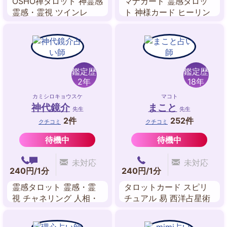
OSHO禅タロット 神霊感
マナカード 霊感タロッ
霊感・霊視 ツインレ
ト 神様カード ヒーリン
イ・リーディング チャ
グ
ネリング 西洋占星術 前
世鑑定 ペンジュラム
鑑定歴
鑑定歴
2年
18年
カミシロキョウスケ
マコト
神代鏡介
まこと
先生
先生
2件
252件
クチコミ
クチコミ
待機中
待機中
未対応
未対応
240円/1分
240円/1分
霊感タロット 霊感・霊
タロットカード スピリ
視 チャネリング 人相・
チュアル 易 西洋占星術
顔相
九星気学