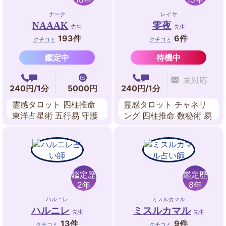
ナーク
レイヤ
NAAAK
零夜
先生
先生
193件
6件
クチコミ
クチコミ
鑑定中
待機中
未対応
240円/1分
5000円
240円/1分
霊感タロット 四柱推命
霊感タロット チャネリ
東洋占星術 五行易 守護
ング 四柱推命 数秘術 易
霊対話 前世鑑定 姓名判
ルノルマンカード 恋人
断 奇門遁甲
交信
鑑定歴
鑑定歴
2年
8年
ハルニレ
ミスルカマル
ハルニレ
ミスルカマル
先生
先生
13件
9件
クチコミ
クチコミ