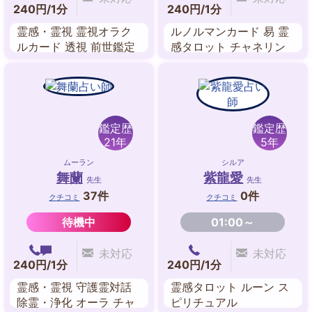
240円/1分
240円/1分
霊感・霊視 霊視オラク
ルノルマンカード 易 霊
ルカード 透視 前世鑑定
感タロット チャネリン
四柱推命 カバラ数秘術
グ ヒーリング 霊感・霊
スピリチュアル・リーデ
視
ィング 風水
鑑定歴
鑑定歴
21年
5年
ムーラン
シルア
舞蘭
紫龍愛
先生
先生
37件
0件
クチコミ
クチコミ
待機中
01:00～
未対応
未対応
240円/1分
240円/1分
霊感・霊視 守護霊対話
霊感タロット ルーン ス
除霊・浄化 オーラ チャ
ピリチュアル