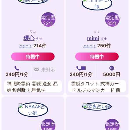
鑑定歴
鑑定歴
22年
35年
ワコ
ミミ
環心
mimi
先生
先生
214件
250件
クチコミ
クチコミ
待機中
待機中
未対応
240円/1分
240円/1分
5000円
神眼降霊術 霊聴 送念 易
霊感タロット 式神カー
姓名判断 九星気学
ド ルノルマンカード 西
洋占星術 ルーン ダウジ
ング
鑑定歴
鑑定歴
18年
15年