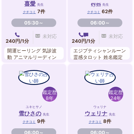
喜愛
eyes
先生
先生
7件
62件
クチコミ
クチコミ
05:30～
06:00～
未対応
未対応
240円/1分
240円/1分
開運ヒーリング 気診波
エジプティシャンルーン
動 アニマルリーディン
霊感タロット 姓名鑑定
グ オーラヒーリング チ
算命学 カラーセラピー
ャクラ調整 守護龍占い
タロット ビブリオマン
シー
鑑定歴
鑑定歴
8年
24年
ユキヒサノ
ウェリナ
雪ひさの
ウェリナ
先生
先生
9件
8件
クチコミ
クチコミ
06:00～
06:00～