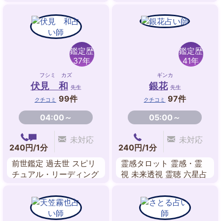
ネリング 故人交信 波動
修正
鑑定歴
鑑定歴
37年
41年
フシミ カズ
ギンカ
伏見 和
銀花
先生
先生
99件
97件
クチコミ
クチコミ
04:00～
05:00～
未対応
未対応
240円/1分
240円/1分
前世鑑定 過去世 スピリ
霊感タロット 霊感・霊
チュアル・リーディング
視 未来透視 霊聴 六星占
霊感・霊視 透視 オーラ
術
チャネリング エネルギ
ーワーク