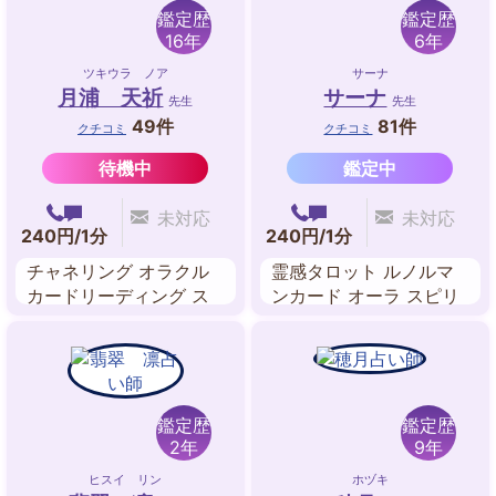
鑑定歴
鑑定歴
16年
6年
ツキウラ ノア
サーナ
月浦 天祈
サーナ
先生
先生
49件
81件
クチコミ
クチコミ
待機中
鑑定中
未対応
未対応
240円/1分
240円/1分
チャネリング オラクル
霊感タロット ルノルマ
カードリーディング ス
ンカード オーラ スピリ
ピリチュアルリーディン
チュアルヒーリング チ
グ 波動修正 遠隔ヒーリ
ャネリング
ング
鑑定歴
鑑定歴
2年
9年
ヒスイ リン
ホヅキ