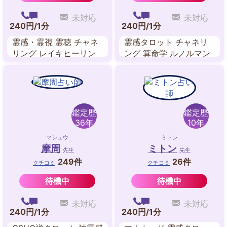
未対応
未対応
240円/1分
240円/1分
霊感・霊視 霊聴 チャネ
霊感タロット チャネリ
リング レイキヒーリン
ング 算命学 ルノルマン
グ オーラリーディング
カード 数秘術 マヤ暦 ス
過去世 自動書記 アニマ
ピリチュアル
ルコミュニケーション
鑑定歴
鑑定歴
36年
10年
マシュウ
ミトン
摩周
ミトン
先生
先生
249件
26件
クチコミ
クチコミ
待機中
待機中
未対応
未対応
240円/1分
240円/1分