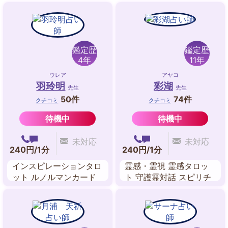
鑑定歴
鑑定歴
4年
11年
ウレア
アヤコ
羽玲明
彩湖
先生
先生
50件
74件
クチコミ
クチコミ
待機中
待機中
未対応
未対応
240円/1分
240円/1分
インスピレーションタロ
霊感・霊視 霊感タロッ
ット ルノルマンカード
ト 守護霊対話 スピリチ
数秘術
ュアルリーディング 波
動修正 ツインレイリー
ディング