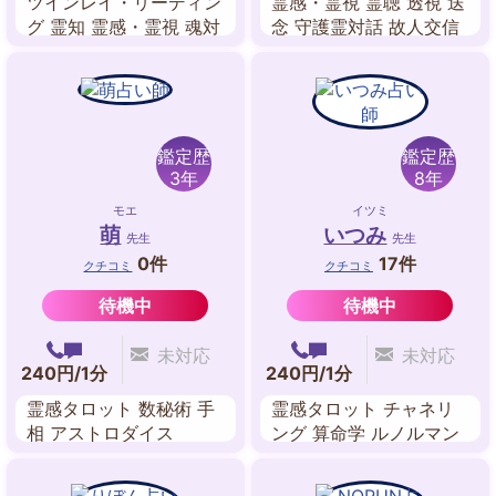
ツインレイ・リーディン
霊感・霊視 霊聴 透視 送
グ 霊知 霊感・霊視 魂対
念 守護霊対話 故人交信
話 守護霊対話 縁結び レ
オーラ 人相・顔相
イキヒーリング
鑑定歴
鑑定歴
3年
8年
モエ
イツミ
萌
いつみ
先生
先生
0件
17件
クチコミ
クチコミ
待機中
待機中
未対応
未対応
240円/1分
240円/1分
霊感タロット 数秘術 手
霊感タロット チャネリ
相 アストロダイス
ング 算命学 ルノルマン
カード 数秘術 マヤ暦 ス
ピリチュアル