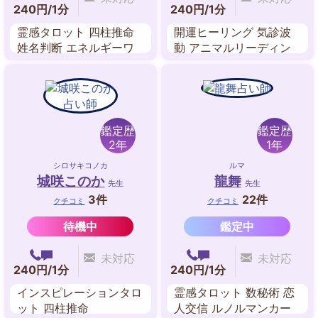
240円/1分
240円/1分
霊感タロット 四柱推命
開運ヒーリング 気診波
姓名判断 エネルギーワ
動 アニマルリーディン
ーク ヒーリング
グ オーラヒーリング チ
ャクラ調整 守護龍占い
鑑定歴
鑑定歴
2年
1年
シロサキコノカ
ルマ
城咲このか
龍舞
先生
先生
3件
22件
クチコミ
クチコミ
待機中
鑑定中
未対応
未対応
240円/1分
240円/1分
インスピレーションタロ
霊感タロット 数秘術 恋
ット 四柱推命
人交信 ルノルマンカー