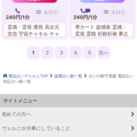
未対応
未対応
240円/1分
240円/1分
霊感・霊視 透視 高次元
導カード 超感覚 霊感・
交信 宇宙チャネル チャ
霊視 霊聴 祈願祈祷 夢占
ネリング スピリチュア
い 故人交信 守護霊対話
ル・リーディング 霊聴
1
2
3
4
5
次へ
送念
電話占いヴェルニTOP
提携占い館一覧
占いの館千里眼 電話占い
対応占い師一覧
サイトメニュー
初めての方へ
ヴェルニが大事にしていること