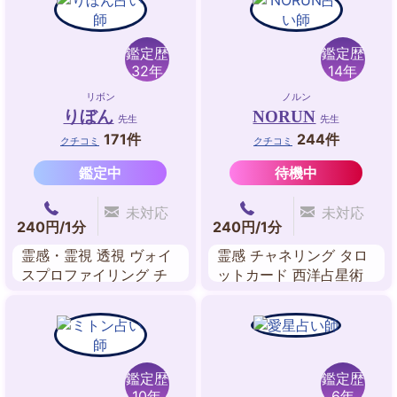
鑑定歴
鑑定歴
32年
14年
リボン
ノルン
りぼん
NORUN
先生
先生
171件
244件
クチコミ
クチコミ
鑑定中
待機中
未対応
未対応
240円/1分
240円/1分
霊感・霊視 透視 ヴォイ
霊感 チャネリング タロ
スプロファイリング チ
ットカード 西洋占星術
ャネリング 人相・顔相
ルーン ストーンリーデ
波動修正 ヒーリング 心
ィング ダウジング ルノ
願成就
ルマンカード
鑑定歴
鑑定歴
10年
6年