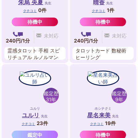
朱烏 央夏
晴香
先生
先生
0件
1件
クチコミ
クチコミ
待機中
待機中
未対応
未対応
240円/1分
240円/1分
霊感タロット 手相 スピ
タロットカード 数秘術
リチュアル ルノルマン
ヒーリング
カード ペンジュラム 四
柱推命 奇門遁甲開運術
鑑定歴
鑑定歴
31年
9年
ユルリ
ホシナクミ
ユルリ
星名来美
先生
先生
23件
19件
クチコミ
クチコミ
鑑定中
待機中