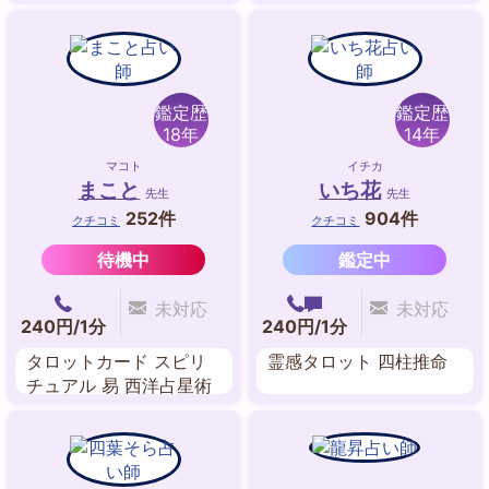
ド アカシックレコー
ド・リーディング ツイ
ンレイリーディング 波
動修正
鑑定歴
鑑定歴
18年
14年
マコト
イチカ
まこと
いち花
先生
先生
252件
904件
クチコミ
クチコミ
待機中
鑑定中
未対応
未対応
240円/1分
240円/1分
タロットカード スピリ
霊感タロット 四柱推命
チュアル 易 西洋占星術
九星気学