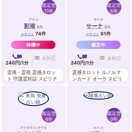
鑑定歴
鑑定歴
11年
6年
アヤコ
サーナ
彩湖
サーナ
先生
先生
74件
81件
クチコミ
クチコミ
待機中
鑑定中
未対応
未対応
240円/1分
240円/1分
霊感・霊視 霊感タロッ
霊感タロット ルノルマ
ト 守護霊対話 スピリチ
ンカード オーラ スピリ
ュアルリーディング 波
チュアルヒーリング チ
動修正 ツインレイリー
ャネリング
ディング
鑑定歴
鑑定歴
4年
0年
アケガラス オウカ
セイカ