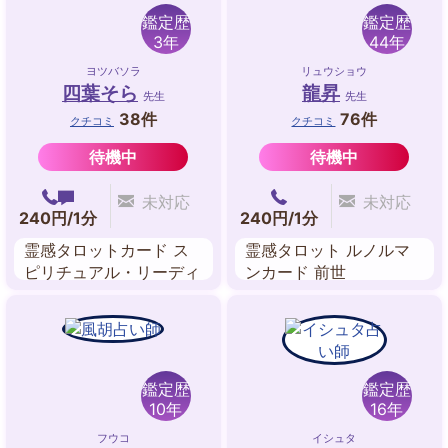
鑑定歴
鑑定歴
3年
44年
ヨツバソラ
リュウショウ
四葉そら
龍昇
先生
先生
38件
76件
クチコミ
クチコミ
待機中
待機中
未対応
未対応
240円/1分
240円/1分
霊感タロットカード ス
霊感タロット ルノルマ
ピリチュアル・リーディ
ンカード 前世
ング ルノルマンカード
数秘術
鑑定歴
鑑定歴
10年
16年
フウコ
イシュタ