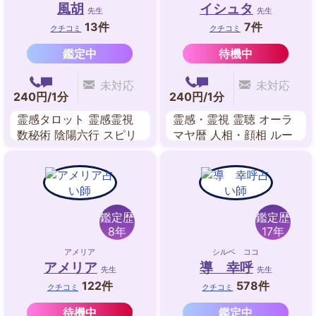
風胡
イシュタ
先生
先生
13件
7件
クチコミ
クチコミ
鑑定中
待機中
未対応
未対応
240円/1分
240円/1分
霊感タロット 霊感霊視
霊感・霊視 霊聴 オーラ
数秘術 陰陽六行 スピリ
マヤ暦 人相・顔相 ルー
チュアルリーディング
ン 前世鑑定 霊感タロッ
風水
ト
鑑定歴
鑑定歴
8年
17年
アメリア
シルベ ココ
アメリア
導 幸呼
先生
先生
122件
578件
クチコミ
クチコミ
待機中
鑑定中