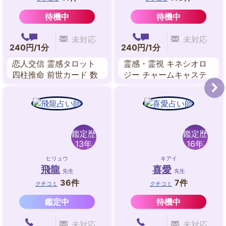
待機中
待機中
未対応
未対応
240円/1分
240円/1分
恋人交信 霊感タロット
霊感・霊視 キネシオロ
四柱推命 前世カード 数
ジー チャームキャステ
秘術 カードリーディン
ィング ツインレイ・リ
グ
ーディング 縁結びヒー
リング 波動修正 未来予
想 霊感タロット
鑑定歴
鑑定歴
13年
16年
ヒリュウ
キアイ
飛龍
喜愛
先生
先生
36件
7件
クチコミ
クチコミ
鑑定中
待機中
未対応
未対応