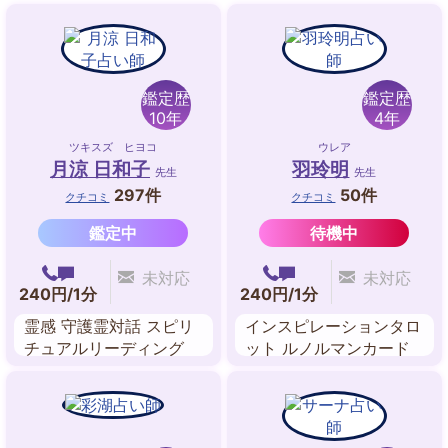
鑑定歴
鑑定歴
10年
4年
ツキスズ ヒヨコ
ウレア
月涼 日和子
羽玲明
先生
先生
297件
50件
クチコミ
クチコミ
鑑定中
待機中
未対応
未対応
240円/1分
240円/1分
霊感 守護霊対話 スピリ
インスピレーションタロ
チュアルリーディング
ット ルノルマンカード
過去世リーディング 故
数秘術
人交信 チャネリングカ
ード インナーチャイル
ド