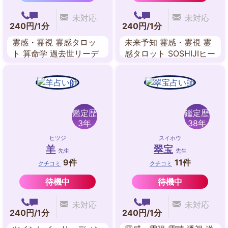
未対応
未対応
240円/1分
240円/1分
霊感・霊視 霊感タロッ
未来予知 霊感・霊視 霊
ト 算命学 過去世リーデ
感タロット SOSHIJIヒー
ィング スターピープル
リング レイキヒーリン
鑑定 キッパーカード 潜
グ インナーチャイルド
在意識
潜在意識
鑑定歴
鑑定歴
3年
38年
ヒツジ
スイホウ
羊
翠宝
先生
先生
9件
11件
クチコミ
クチコミ
待機中
待機中
未対応
未対応
240円/1分
240円/1分