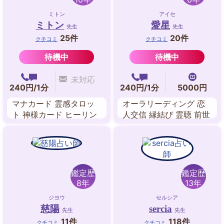
ミトン
アイセ
ミトン
愛星
先生
先生
25件
20件
クチコミ
クチコミ
待機中
待機中
未対応
240円/1分
240円/1分
5000円
マナカード 霊感タロッ
オーラリーディング 恋
ト 神様カード ヒーリン
人交信 縁結び 霊聴 前世
グ
鑑定 故人交信 数秘術 霊
感タロット
鑑定歴
鑑定歴
8年
13年
ジヨウ
セルシア
慈陽
sercia
先生
先生
11件
118件
クチコミ
クチコミ