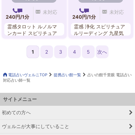
未対応
未対応
240円/1分
240円/1分
霊感タロット ルノルマ
霊感 浄化 スピリチュア
ンカード スピリチュア
ルリーディング 九星気
ル・リーディング チャ
学 波動修正
ネリング
1
2
3
4
5
次へ
電話占いヴェルニTOP
提携占い館一覧
占いの館千里眼 電話占い
対応占い師一覧
サイトメニュー
初めての方へ
ヴェルニが大事にしていること