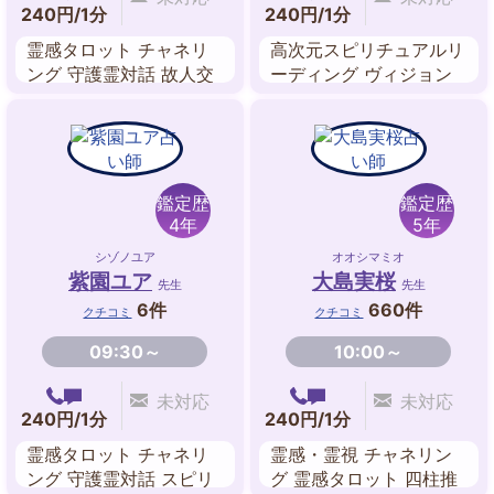
240円/1分
240円/1分
霊感タロット チャネリ
高次元スピリチュアルリ
ング 守護霊対話 故人交
ーディング ヴィジョン
信 前世鑑定 過去世 ルノ
透視 霊感・霊視 チャネ
ルマンカード
リング 祈願・祈祷 霊感
タロット ヒーリング
鑑定歴
鑑定歴
4年
5年
シゾノユア
オオシマミオ
紫園ユア
大島実桜
先生
先生
6件
660件
クチコミ
クチコミ
09:30～
10:00～
未対応
未対応
240円/1分
240円/1分
霊感タロット チャネリ
霊感・霊視 チャネリン
ング 守護霊対話 スピリ
グ 霊感タロット 四柱推