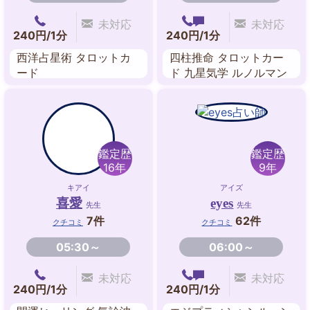
未対応
未対応
240円/1分
240円/1分
西洋占星術 タロットカ
四柱推命 タロットカー
ード
ド 九星気学 ルノルマン
カード
鑑定歴
鑑定歴
16年
9年
キアイ
アイズ
喜愛
eyes
先生
先生
7件
62件
クチコミ
クチコミ
05:30～
06:00～
未対応
未対応
240円/1分
240円/1分