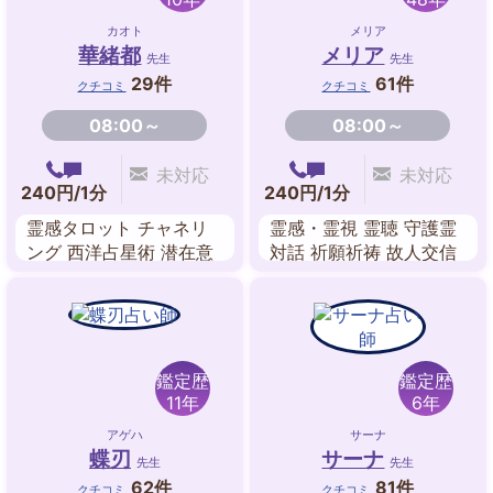
カオト
メリア
華緒都
メリア
先生
先生
29件
61件
クチコミ
クチコミ
08:00～
08:00～
未対応
未対応
240円/1分
240円/1分
霊感タロット チャネリ
霊感・霊視 霊聴 守護霊
ング 西洋占星術 潜在意
対話 祈願祈祷 故人交信
識リーディング
前世鑑定 送念 透視
鑑定歴
鑑定歴
11年
6年
アゲハ
サーナ
蝶刃
サーナ
先生
先生
62件
81件
クチコミ
クチコミ