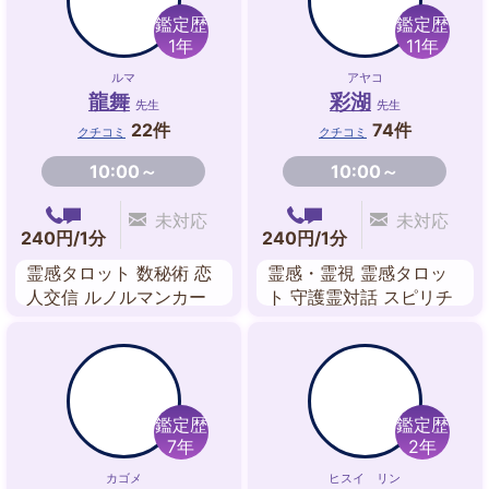
鑑定歴
鑑定歴
1年
11年
ルマ
アヤコ
龍舞
彩湖
先生
先生
22件
74件
クチコミ
クチコミ
10:00～
10:00～
未対応
未対応
240円/1分
240円/1分
霊感タロット 数秘術 恋
霊感・霊視 霊感タロッ
人交信 ルノルマンカー
ト 守護霊対話 スピリチ
ド アカシックレコー
ュアルリーディング 波
ド・リーディング ツイ
動修正 ツインレイリー
ンレイリーディング 波
ディング
動修正
鑑定歴
鑑定歴
7年
2年
カゴメ
ヒスイ リン