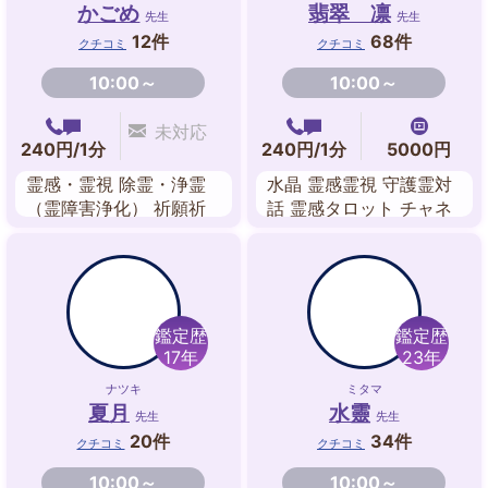
かごめ
翡翠 凛
先生
先生
12件
68件
クチコミ
クチコミ
10:00～
10:00～
未対応
240円/1分
240円/1分
5000円
霊感・霊視 除霊・浄霊
水晶 霊感霊視 守護霊対
（霊障害浄化） 祈願祈
話 霊感タロット チャネ
祷 チャクラ ヒーリング
リング スピリチュアル
エネルギーワーク ペン
リーデング
ジュラム 守護霊対話
鑑定歴
鑑定歴
17年
23年
ナツキ
ミタマ
夏月
水靈
先生
先生
20件
34件
クチコミ
クチコミ
10:00～
10:00～