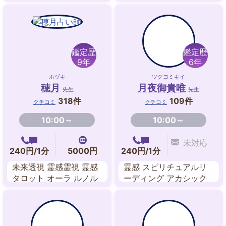
チュアル・リーディング
命 数理占術 九星気学 禅
ペンジュラム・ダウジン
タロット
グ 魔術 縁結びヒーリン
グ
鑑定歴
鑑定歴
9年
6年
ホヅキ
ツクヨミキイ
穂月
月夜御貴唯
先生
先生
318件
109件
クチコミ
クチコミ
10:00～
10:00～
未対応
240円/1分
5000円
240円/1分
未来透視 霊感霊視 霊感
霊感 スピリチュアルリ
タロット オーラ ルノル
ーディング アカシック
マンカード 数秘術 ペン
レコードリーディング
ジュラム エネルギーワ
ヒーリング サイカード
ーク
数秘術 東洋占星術