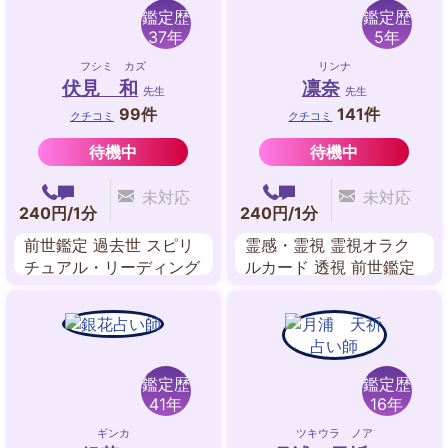
鑑定歴
鑑定歴
37年
5年
フシミ カズ
リンナ
伏見 和
凛奈
先生
先生
99件
141件
クチコミ
クチコミ
待機中
待機中
未対応
未対応
240円/1分
240円/1分
前世鑑定 過去世 スピリ
霊感・霊視 霊視オラク
チュアル・リーディング
ルカード 透視 前世鑑定
霊感・霊視 透視 オーラ
四柱推命 カバラ数秘術
チャネリング エネルギ
スピリチュアル・リーデ
ーワーク
ィング 風水
鑑定歴
鑑定歴
41年
16年
ギンカ
ツキウラ ノア