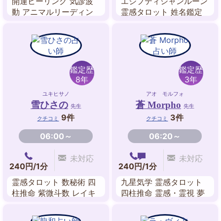
開運ヒーリング 気診波
エジプティシャンルーン
動 アニマルリーディン
霊感タロット 姓名鑑定
グ オーラヒーリング チ
算命学 カラーセラピー
ャクラ調整 守護龍占い
タロット ビブリオマン
シー
鑑定歴
鑑定歴
8年
3年
ユキヒサノ
アオ モルフォ
雪ひさの
蒼 Morpho
先生
先生
9件
3件
クチコミ
クチコミ
06:00～
06:20～
未対応
未対応
240円/1分
240円/1分
霊感タロット 数秘術 四
九星気学 霊感タロット
柱推命 紫微斗数 レイキ
四柱推命 霊感・霊視 夢
ヒーリング 吉方位 姓名
占い
判断 ルノルマンカード