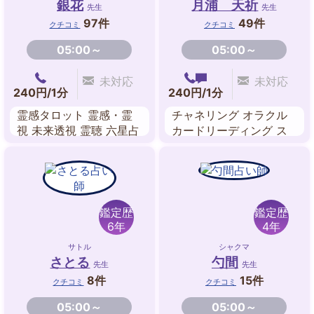
銀花
月浦 天祈
先生
先生
97件
49件
クチコミ
クチコミ
05:00～
05:00～
未対応
未対応
240円/1分
240円/1分
霊感タロット 霊感・霊
チャネリング オラクル
視 未来透視 霊聴 六星占
カードリーディング ス
術
ピリチュアルリーディン
グ 波動修正 遠隔ヒーリ
ング
鑑定歴
鑑定歴
6年
4年
サトル
シャクマ
さとる
勺間
先生
先生
8件
15件
クチコミ
クチコミ
05:00～
05:00～