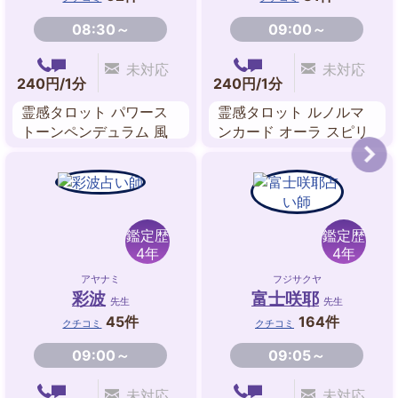
08:30～
09:00～
未対応
未対応
240円/1分
240円/1分
霊感タロット パワース
霊感タロット ルノルマ
トーンペンデュラム 風
ンカード オーラ スピリ
水
チュアルヒーリング チ
ャネリング
鑑定歴
鑑定歴
4年
4年
アヤナミ
フジサクヤ
彩波
富士咲耶
先生
先生
45件
164件
クチコミ
クチコミ
09:00～
09:05～
未対応
未対応