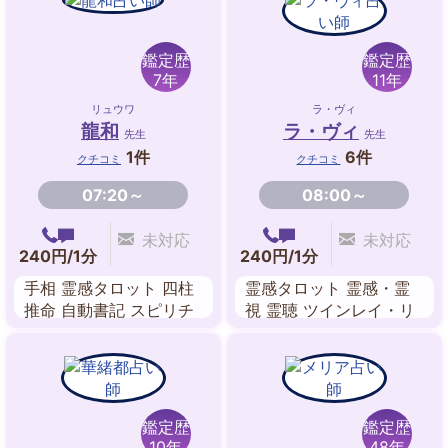
鑑定歴
鑑定歴
7年
11年
リュウワ
ラ・ヴィ
龍和
ラ・ヴィ
先生
先生
1件
6件
クチコミ
クチコミ
07:20～
08:00～
未対応
未対応
240円/1分
240円/1分
手相 霊感タロット 四柱
霊感タロット 霊感・霊
推命 自動書記 スピリチ
視 霊聴 ツインレイ・リ
ュアル
ーディング ヒーリング
波動修正 送念 カードリ
ーディング
鑑定歴
鑑定歴
10年
48年