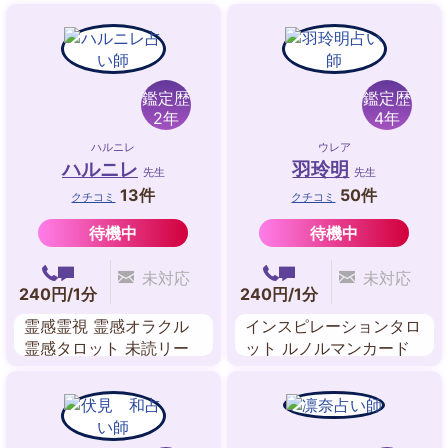
鑑定歴
鑑定歴
2年
4年
ハルニレ
ウレア
ハルニレ
羽玲明
先生
先生
13件
50件
クチコミ
クチコミ
待機中
待機中
未対応
未対応
240円/1分
240円/1分
霊感霊視 霊感オラクル
インスピレーションタロ
霊感タロット 未読リー
ット ルノルマンカード
ディング ビブリオマン
数秘術
シー パワーストーンリ
ーディング