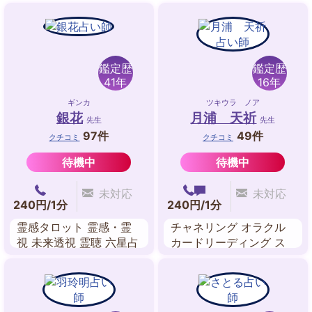
鑑定歴
鑑定歴
41年
16年
ギンカ
ツキウラ ノア
銀花
月浦 天祈
先生
先生
97件
49件
クチコミ
クチコミ
待機中
待機中
未対応
未対応
240円/1分
240円/1分
霊感タロット 霊感・霊
チャネリング オラクル
視 未来透視 霊聴 六星占
カードリーディング ス
術
ピリチュアルリーディン
グ 波動修正 遠隔ヒーリ
ング