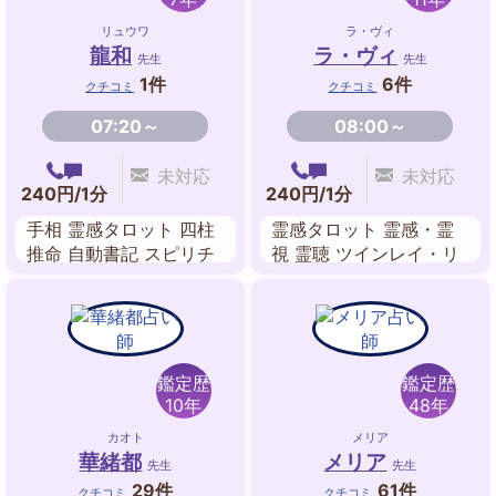
リュウワ
ラ・ヴィ
龍和
ラ・ヴィ
先生
先生
1件
6件
クチコミ
クチコミ
07:20～
08:00～
未対応
未対応
240円/1分
240円/1分
手相 霊感タロット 四柱
霊感タロット 霊感・霊
推命 自動書記 スピリチ
視 霊聴 ツインレイ・リ
ュアル
ーディング ヒーリング
波動修正 送念 カードリ
ーディング
鑑定歴
鑑定歴
10年
48年
カオト
メリア
華緒都
メリア
先生
先生
29件
61件
クチコミ
クチコミ