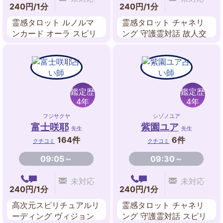
240円/1分
240円/1分
霊感タロット ルノルマ
霊感タロット チャネリ
ンカード オーラ スピリ
ング 守護霊対話 故人交
チュアルヒーリング チ
信 前世鑑定 過去世 ルノ
ャネリング
ルマンカード
鑑定歴
鑑定歴
4年
4年
フジサクヤ
シゾノユア
富士咲耶
紫園ユア
先生
先生
164件
6件
クチコミ
クチコミ
09:05～
09:30～
未対応
未対応
240円/1分
240円/1分
高次元スピリチュアルリ
霊感タロット チャネリ
ーディング ヴィジョン
ング 守護霊対話 スピリ