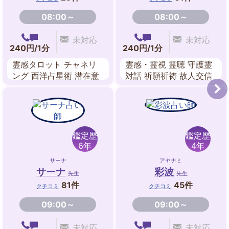
08:00～
08:00～
未対応
未対応
240円/1分
240円/1分
霊感タロット チャネリ
霊感・霊視 霊聴 守護霊
ング 西洋占星術 潜在意
対話 祈願祈祷 故人交信
識リーディング
前世鑑定 送念 透視
鑑定歴
鑑定歴
6年
4年
サーナ
アヤナミ
サーナ
彩波
先生
先生
81件
45件
クチコミ
クチコミ
09:00～
09:00～
未対応
未対応