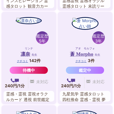
インスピレーション 霊
霊感霊視 霊感オラクル
感タロット 観音力カー
霊感タロット 未読リー
ド 四柱推命 ダウジング
ディング ビブリオマン
インナーチャイルド
シー パワーストーンリ
ーディング
鑑定歴
鑑定歴
5年
3年
リンナ
アオ モルフォ
凛奈
蒼 Morpho
先生
先生
142件
3件
クチコミ
クチコミ
待機中
鑑定中
未対応
未対応
240円/1分
240円/1分
霊感・霊視 霊視オラク
九星気学 霊感タロット
ルカード 透視 前世鑑定
四柱推命 霊感・霊視 夢
四柱推命 カバラ数秘術
占い
スピリチュアル・リーデ