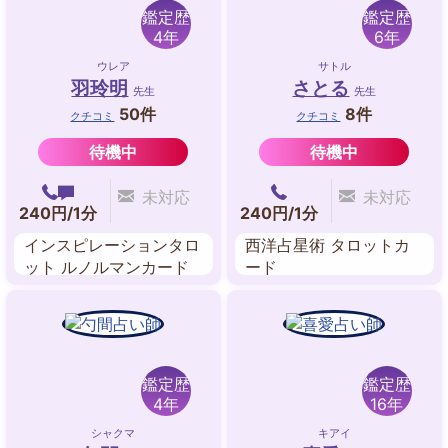
鑑定歴
鑑定歴
4年
6年
ウレア
サトル
羽玲明
さとる
先生
先生
50件
8件
クチコミ
クチコミ
待機中
待機中
未対応
未対応
240円/1分
240円/1分
インスピレーションタロ
西洋占星術 タロットカ
ット ルノルマンカード
ード
数秘術
鑑定歴
鑑定歴
4年
16年
シャクマ
キアイ