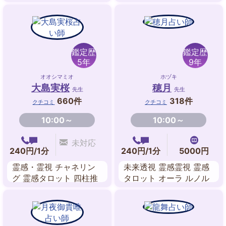
透視 霊感・霊視 チャネ
チュアル・リーディング
リング 祈願・祈祷 霊感
ペンジュラム・ダウジン
タロット ヒーリング
グ 魔術 縁結びヒーリン
グ
鑑定歴
鑑定歴
5年
9年
オオシマミオ
ホヅキ
大島実桜
穂月
先生
先生
660件
318件
クチコミ
クチコミ
10:00～
10:00～
未対応
240円/1分
240円/1分
5000円
霊感・霊視 チャネリン
未来透視 霊感霊視 霊感
グ 霊感タロット 四柱推
タロット オーラ ルノル
命 数理占術 九星気学 禅
マンカード 数秘術 ペン
タロット
ジュラム エネルギーワ
ーク