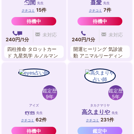
勺間
喜愛
先生
先生
15件
7件
クチコミ
クチコミ
待機中
待機中
未対応
未対応
240円/1分
240円/1分
四柱推命 タロットカー
開運ヒーリング 気診波
ド 九星気学 ルノルマン
動 アニマルリーディン
カード
グ オーラヒーリング チ
ャクラ調整 守護龍占い
鑑定歴
鑑定歴
9年
5年
アイズ
タカクマリヤ
eyes
高久まりや
先生
先生
62件
231件
クチコミ
クチコミ
待機中
鑑定中