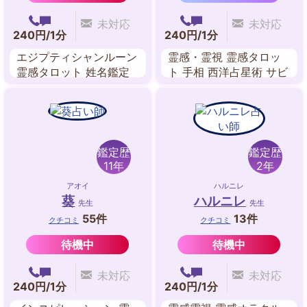
未対応
未対応
240円/1分
240円/1分
エジプティシャンルーン
霊感・霊視 霊感タロッ
霊感タロット 姓名鑑定
ト 手相 西洋占星術 サビ
算命学 カラーセラピー
アンシンボル占星術 ス
タロット ビブリオマン
ピリチュアル・リーディ
シー
ング チャネリング 故人
交信
鑑定歴
鑑定歴
11年
2年
アオイ
ハルニレ
葵
ハルニレ
先生
先生
55件
13件
クチコミ
クチコミ
待機中
待機中
未対応
未対応
240円/1分
240円/1分