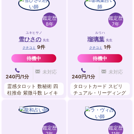
ィング 風水
鑑定歴
鑑定歴
8年
7年
ユキヒサノ
ルリハ
雪ひさの
瑠璃葉
先生
先生
9件
1件
クチコミ
クチコミ
待機中
待機中
未対応
未対応
240円/1分
240円/1分
霊感タロット 数秘術 四
タロットカード スピリ
柱推命 紫微斗数 レイキ
チュアル・リーディング
ヒーリング 吉方位 姓名
数秘術 遁甲気学 マヤ暦
判断 ルノルマンカード
ペンジュラム 手相 人
相・顔相
鑑定歴
鑑定歴
7年
11年