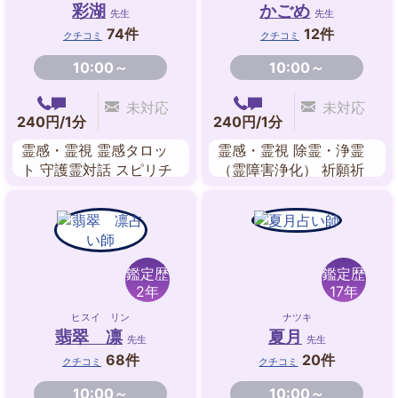
彩湖
かごめ
先生
先生
74件
12件
クチコミ
クチコミ
10:00～
10:00～
未対応
未対応
240円/1分
240円/1分
霊感・霊視 霊感タロッ
霊感・霊視 除霊・浄霊
ト 守護霊対話 スピリチ
（霊障害浄化） 祈願祈
ュアルリーディング 波
祷 チャクラ ヒーリング
動修正 ツインレイリー
エネルギーワーク ペン
ディング
ジュラム 守護霊対話
鑑定歴
鑑定歴
2年
17年
ヒスイ リン
ナツキ
翡翠 凛
夏月
先生
先生
68件
20件
クチコミ
クチコミ
10:00～
10:00～