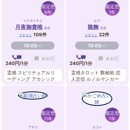
鑑定歴
鑑定歴
6年
1年
ツクヨミキイ
ルマ
月夜御貴唯
龍舞
先生
先生
109件
22件
クチコミ
クチコミ
10:00～
10:00～
未対応
未対応
240円/1分
240円/1分
霊感 スピリチュアルリ
霊感タロット 数秘術 恋
ーディング アカシック
人交信 ルノルマンカー
レコードリーディング
ド アカシックレコー
ヒーリング サイカード
ド・リーディング ツイ
数秘術 東洋占星術
ンレイリーディング 波
動修正
鑑定歴
鑑定歴
11年
7年
アヤコ
カゴメ