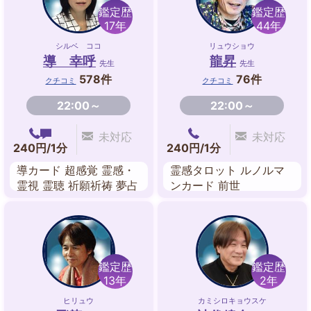
鑑定歴
鑑定歴
17年
44年
シルベ ココ
リュウショウ
導 幸呼
龍昇
先生
先生
578件
76件
クチコミ
クチコミ
22:00～
22:00～
未対応
未対応
240円/1分
240円/1分
導カード 超感覚 霊感・
霊感タロット ルノルマ
霊視 霊聴 祈願祈祷 夢占
ンカード 前世
い 故人交信 守護霊対話
鑑定歴
鑑定歴
13年
2年
ヒリュウ
カミシロキョウスケ