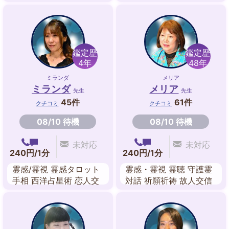
学 波動修正
鑑定歴
鑑定歴
4年
48年
ミランダ
メリア
ミランダ
メリア
先生
先生
45件
61件
クチコミ
クチコミ
08/10 待機
08/10 待機
未対応
未対応
240円/1分
240円/1分
霊感/霊視 霊感タロット
霊感・霊視 霊聴 守護霊
手相 西洋占星術 恋人交
対話 祈願祈祷 故人交信
信 守護霊対話 人相/顔相
前世鑑定 送念 透視
ルノルマンカード