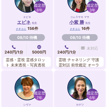
鑑定歴
鑑定歴
6年
3年
エビネ
コムラサキ マサ
エビネ
小紫 勝
先生
先生
156件
16件
クチコミ
クチコミ
08/10 待機
08/10 待機
未対応
240円/1分
5000円
240円/1分
霊感・霊視 霊感タロッ
霊聴 チャネリング 守護
ト 未来透視・写真透視
霊対話 前世鑑定 オーラ
故人交信 ネームリーデ
スピリチュアル エネル
ィング 波動修正 カード
ギーワーク
リーディング ヒーリン
グ
鑑定歴
鑑定歴
7年
6年
シヴァ
カゲツ