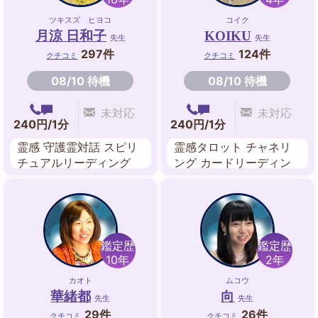
ツキスズ ヒヨコ
コイク
月涼 日和子
KOIKU
先生
先生
297件
124件
クチコミ
クチコミ
08/10 待機
08/10 待機
未対応
未対応
240円/1分
240円/1分
霊感 守護霊対話 スピリ
霊感タロット チャネリ
チュアルリーディング
ング カードリーディン
過去世リーディング 故
グ ルノルマンカード 手
人交信 チャネリングカ
相 数秘術 西洋占星術
ード インナーチャイル
ド
鑑定歴
鑑定歴
10年
2年
カオト
ムコウ
華緒都
向
先生
先生
29件
26件
クチコミ
クチコミ