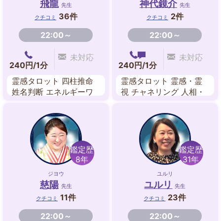
飛龍
神代鏡介
先生
先生
36件
2件
クチコミ
クチコミ
22:00～
22:00～
未対応
未対応
240円/1分
240円/1分
霊感タロット 四柱推命
霊感タロット 霊感・霊
姓名判断 エネルギーワ
視 チャネリング 人相・
ーク ヒーリング
顔相
鑑定歴
鑑定歴
8年
31年
ジヨウ
ユルリ
慈陽
ユルリ
先生
先生
11件
23件
クチコミ
クチコミ
22:00～
22:00～