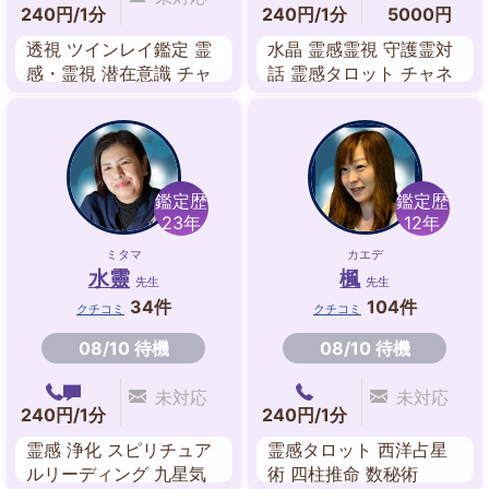
240円/1分
240円/1分
5000円
透視 ツインレイ鑑定 霊
水晶 霊感霊視 守護霊対
感・霊視 潜在意識 チャ
話 霊感タロット チャネ
ネリング 霊感タロット
リング スピリチュアル
ルノルマンカード
リーデング
鑑定歴
鑑定歴
23年
12年
ミタマ
カエデ
水靈
楓
先生
先生
34件
104件
クチコミ
クチコミ
08/10 待機
08/10 待機
未対応
未対応
240円/1分
240円/1分
霊感 浄化 スピリチュア
霊感タロット 西洋占星
ルリーディング 九星気
術 四柱推命 数秘術