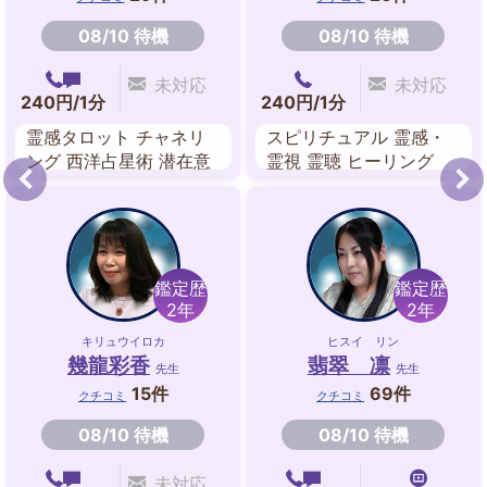
08/10 待機
08/10 待機
未対応
未対応
240円/1分
240円/1分
霊感タロット チャネリ
スピリチュアル 霊感・
ング 西洋占星術 潜在意
霊視 霊聴 ヒーリング
識リーディング
鑑定歴
鑑定歴
2年
2年
キリュウイロカ
ヒスイ リン
幾龍彩香
翡翠 凛
先生
先生
15件
69件
クチコミ
クチコミ
08/10 待機
08/10 待機
未対応