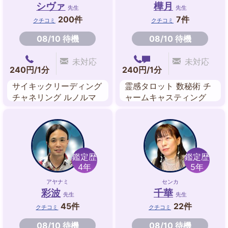
シヴァ
樺月
先生
先生
200件
7件
クチコミ
クチコミ
08/10 待機
08/10 待機
未対応
未対応
240円/1分
240円/1分
サイキックリーディング
霊感タロット 数秘術 チ
チャネリング ルノルマ
ャームキャスティング
ンカード キッパーカー
ペンジュラム
ド ボイジャータロット
インスピレーションリー
ディング
鑑定歴
鑑定歴
4年
5年
アヤナミ
センカ
彩波
千華
先生
先生
45件
22件
クチコミ
クチコミ
08/10 待機
08/10 待機