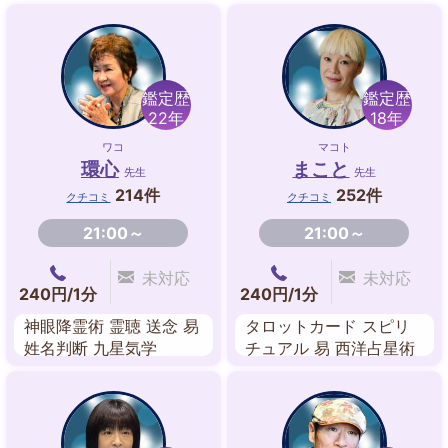
鑑定歴
鑑定歴
22年
18年
ワコ
マコト
環心
まこと
先生
先生
214件
252件
クチコミ
クチコミ
21:00～
21:00～
未対応
未対応
240円/1分
240円/1分
神眼降霊術 霊聴 送念 易
タロットカード スピリ
姓名判断 九星気学
チュアル 易 西洋占星術
九星気学