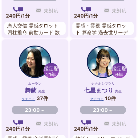
未対応
未対応
240円/1分
240円/1分
恋人交信 霊感タロット
霊感・霊視 霊感タロッ
四柱推命 前世カード 数
ト 算命学 過去世リーデ
秘術 カードリーディン
ィング スターピープル
グ
鑑定 キッパーカード 潜
在意識
鑑定歴
鑑定歴
21年
6年
ムーラン
ナナホシマツリ
舞蘭
七星まつり
先生
先生
37件
10件
クチコミ
クチコミ
23:00～
23:00～
未対応
未対応
240円/1分
240円/1分