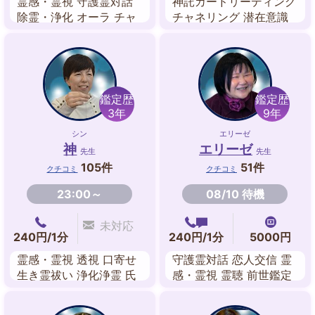
霊感・霊視 守護霊対話
神託カードリーディング
除霊・浄化 オーラ チャ
チャネリング 潜在意識
ネリング 故人交信 波動
守護霊対話 前世鑑定 ヒ
修正
ーリング 波動修正 チャ
クラ
鑑定歴
鑑定歴
3年
9年
シン
エリーゼ
神
エリーゼ
先生
先生
105件
51件
クチコミ
クチコミ
23:00～
08/10 待機
未対応
240円/1分
240円/1分
5000円
霊感・霊視 透視 口寄せ
守護霊対話 恋人交信 霊
生き霊祓い 浄化浄霊 氏
感・霊視 霊聴 前世鑑定
名霊視 未来予知 祈願祈
故人交信 自動書記 オー
祷
ラ