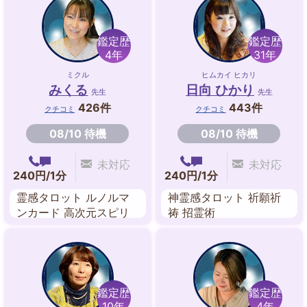
鑑定歴
鑑定歴
4年
31年
ミクル
ヒムカイ ヒカリ
みくる
日向 ひかり
先生
先生
426件
443件
クチコミ
クチコミ
08/10 待機
08/10 待機
未対応
未対応
240円/1分
240円/1分
霊感タロット ルノルマ
神霊感タロット 祈願祈
ンカード 高次元スピリ
祷 招霊術
チュアルリーディング
鑑定歴
鑑定歴
10年
4年