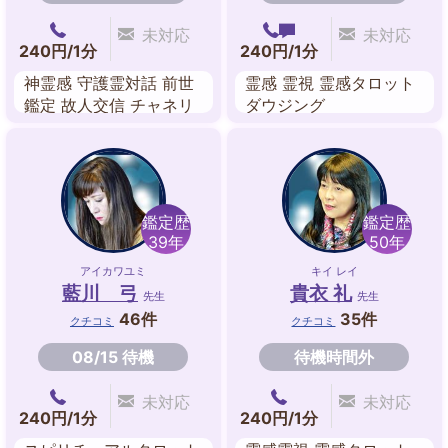
未対応
未対応
240円/1分
240円/1分
神霊感 守護霊対話 前世
霊感 霊視 霊感タロット
鑑定 故人交信 チャネリ
ダウジング
ング オーラ エネルギー
ワーク ペンジュラム
鑑定歴
鑑定歴
39年
50年
アイカワユミ
キイ レイ
藍川 弓
貴衣 礼
先生
先生
46件
35件
クチコミ
クチコミ
08/15 待機
待機時間外
未対応
未対応
240円/1分
240円/1分