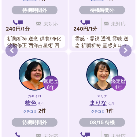
待機時間外
待機時間外
未対応
未対応
240円/1分
240円/1分
祈願祈祷 送念 供養/浄化
霊感・霊視 透視 霊聴 送
波動修正 西洋占星術 四
念 祈願祈祷 霊感タロッ
柱推命 マヤ暦 龍神カー
ト 波動修正
ド
鑑定歴
鑑定歴
6年
4年
カキイロ
マリナ
柿色
まりな
先生
先生
2件
1件
クチコミ
クチコミ
待機時間外
08/15 待機
未対応
未対応