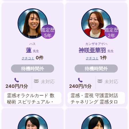
ド セクシャルマジック
霊感オラクル 姓名判断
カード サイコロ 占星術
風水
鑑定歴
鑑定歴
5年
2年
ハス
カンザキアゲハ
蓮
神咲亜華羽
先生
先生
0件
1件
クチコミ
クチコミ
待機時間外
待機時間外
未対応
未対応
240円/1分
240円/1分
霊感オラクルカード 数
霊感・霊視 守護霊対話
秘術 スピリチュアル・
チャネリング 霊感タロ
リーディング
ット 透視 霊聴 前世鑑定
オーラリーディング