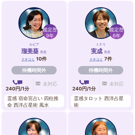
鑑定歴
鑑定歴
9年
6年
ルビア
ミナリ
瑠美葵
実成
先生
先生
10件
7件
クチコミ
クチコミ
待機時間外
待機時間外
未対応
未対応
240円/1分
240円/1分
霊感 宿命宮占い 四柱推
霊感タロット 西洋占星
命 西洋占星術 風水
術