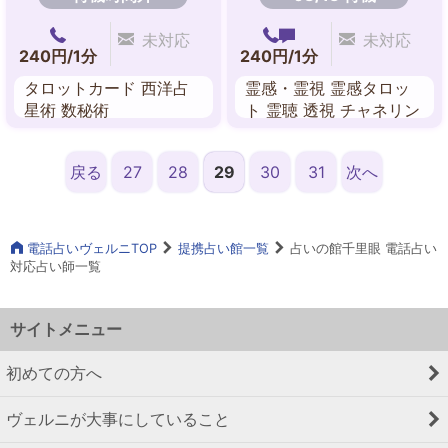
未対応
未対応
240円/1分
240円/1分
タロットカード 西洋占
霊感・霊視 霊感タロッ
星術 数秘術
ト 霊聴 透視 チャネリン
グ 数秘術 守護霊対話 ス
ピリチュアル・リーディ
戻る
27
28
29
30
31
次へ
ング
電話占いヴェルニTOP
提携占い館一覧
占いの館千里眼 電話占い
対応占い師一覧
サイトメニュー
初めての方へ
ヴェルニが大事にしていること