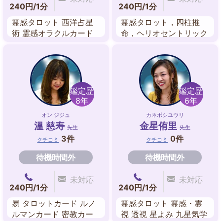
240円/1分
240円/1分
霊感タロット 西洋占星
霊感タロット，四柱推
術 霊感オラクルカード
命，ヘリオセントリック
ペンジュラム ルーン
占星術，スピリチュア
ル・リーディング，前世
鑑定，手相
鑑定歴
鑑定歴
8年
6年
オン ジジュ
カネボシユウリ
溫 慈寿
金星侑里
先生
先生
3件
0件
クチコミ
クチコミ
待機時間外
待機時間外
未対応
未対応
240円/1分
240円/1分
易 タロットカード ルノ
霊感タロット 霊感・霊
ルマンカード 密教カー
視 透視 星よみ 九星気学