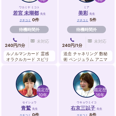
ワカミヤ ミコト
ミア
若宮 未瑚都
美彩
先生
先生
0件
5件
クチコミ
クチコミ
待機時間外
待機時間外
未対応
未対応
240円/1分
240円/1分
ルノルマンカード 霊感
送念 チャネリング 数秘
オラクルカード スピリ
術 ペンジュラム アニマ
チュアル・リーディング
ルコミュニケーション
ヒーリング カラー占い
レイキヒーリング
鑑定歴
鑑定歴
10年
16年
セイシュウ
ウキョウミイコ
青鷲
右京三以子
先生
先生
0件
8件
クチコミ
クチコミ