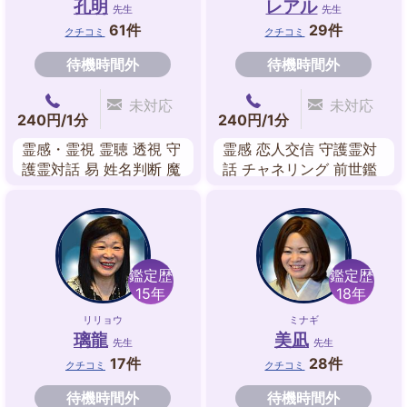
孔明
レアル
先生
先生
61件
29件
クチコミ
クチコミ
待機時間外
待機時間外
未対応
未対応
240円/1分
240円/1分
霊感・霊視 霊聴 透視 守
霊感 恋人交信 守護霊対
護霊対話 易 姓名判断 魔
話 チャネリング 前世鑑
術 祈願祈祷
定 ルノルマンカード 成
就祈願 故人交信
鑑定歴
鑑定歴
15年
18年
リリョウ
ミナギ
璃龍
美凪
先生
先生
17件
28件
クチコミ
クチコミ
待機時間外
待機時間外