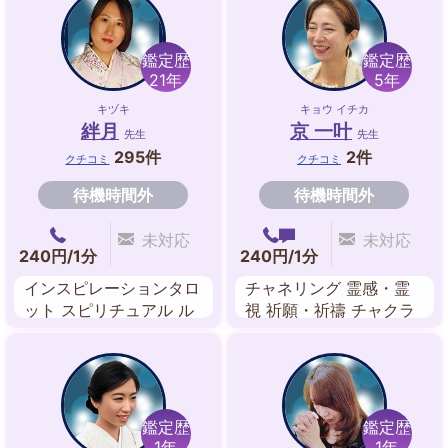
鑑定歴
鑑定歴
21年
5年
キヅキ
キョウ イチカ
絆月
京 一叶
先生
先生
295件
2件
クチコミ
クチコミ
待機時間外
待機時間外
未対応
未対応
240円/1分
240円/1分
インスピレーションタロ
チャネリング 霊感・霊
ット スピリチュアル ル
視 祈願・祈禱 チャクラ
ーン 算命学 姓名判断
浄化 送念 波動修正 ヒー
リング
鑑定歴
鑑定歴
1年
1年