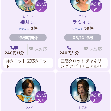
鑑定歴
鑑定歴
15年
19年
ヒメツキ
ラミィ
姫月
ラミィ
先生
先生
3件
59件
クチコミ
クチコミ
待機時間外
08/13 待機
未対応
未対応
240円/1分
240円/1分
禅タロット 霊感タロッ
霊感タロット チャネリ
ト
ング スピリチュアルリ
ーディング 数秘タロッ
ト
鑑定歴
鑑定歴
26年
8年
コウメイ
レアル