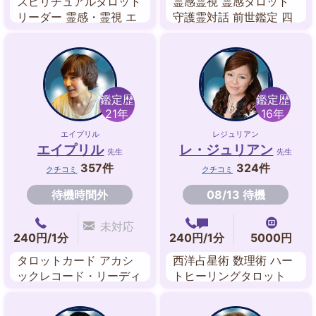
スピリチュアルタロット
霊感霊視 霊感タロット
リーダー 霊感・霊視 エ
守護霊対話 前世鑑定 四
ナジーリーディング 西
柱推命 西洋占星術 風水
洋占星術 陰陽五行 宿曜
姓名判断
占星術 クリスタルリー
ディング 夢リーディン
グ
鑑定歴
鑑定歴
21年
16年
エイプリル
レジュリアン
エイプリル
レ・ジュリアン
先生
先生
357件
324件
クチコミ
クチコミ
待機時間外
08/13 待機
未対応
240円/1分
240円/1分
5000円
タロットカード アカシ
西洋占星術 数理術 ハー
ックレコード・リーディ
トヒーリングタロット
ング
カバラ数秘術