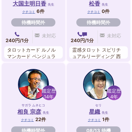
大国主明日香
松香
先生
先生
6件
0件
クチコミ
クチコミ
待機時間外
待機時間外
未対応
未対応
240円/1分
240円/1分
タロットカード ルノル
霊感タロット スピリチ
マンカード ペンジュラ
ュアルリーディング 西
ム
洋占星術 オーラ 数秘術
エネルギーワーク
鑑定歴
鑑定歴
14年
4年
サガラ ムネヒコ
セリ
相良 宗彦
星織
先生
先生
22件
1件
クチコミ
クチコミ
待機時間外
08/13 待機