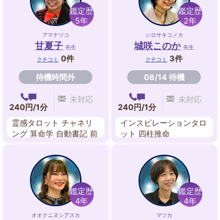
鑑定歴
鑑定歴
5年
2年
アマナツコ
シロサキコノカ
甘夏子
城咲このか
先生
先生
0件
3件
クチコミ
クチコミ
待機時間外
08/14 待機
未対応
未対応
240円/1分
240円/1分
霊感タロット チャネリ
インスピレーションタロ
ング 算命学 自動書記 前
ット 四柱推命
世鑑定 透視 オーラ 四柱
推命
鑑定歴
鑑定歴
4年
4年
オオクニヌシアスカ
マツカ