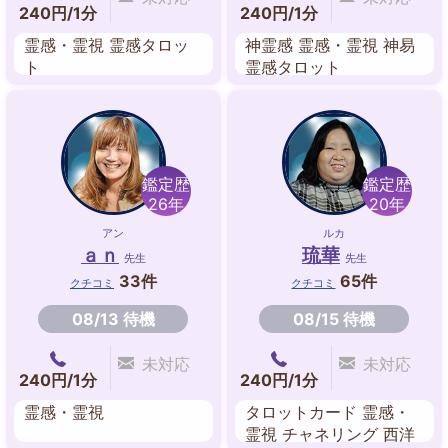
240円/1分
240円/1分
霊感・霊視 霊感タロッ
神霊感 霊感・霊視 神易
ト
霊感タロット
鑑定歴
鑑定歴
26年
20年
アン
ルカ
ａｎ
琉華
先生
先生
33件
65件
クチコミ
クチコミ
08/13 待機
08/15 待機
未対応
未対応
240円/1分
240円/1分
霊感・霊視
タロットカード 霊感・
霊視 チャネリング 西洋