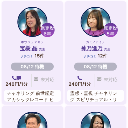
鑑定歴
鑑定歴
6年
5年
ホウジュ アキラ
カミノアイノ
宝樹 晶
神乃逢乃
先生
先生
15件
12件
クチコミ
クチコミ
08/12 待機
08/12 待機
未対応
未対応
240円/1分
240円/1分
チャネリング 前世鑑定
霊感・霊視 チャネリン
アカシックレコード ヒ
グ スピリチュアル・リ
ーリング エネルギーワ
ーディング オーラクレ
ーク 波動修正 スピリチ
ンジング ヒーリング エ
ュアル 祈願祈祷
ネルギーワーク インナ
ーチャイルドワーク