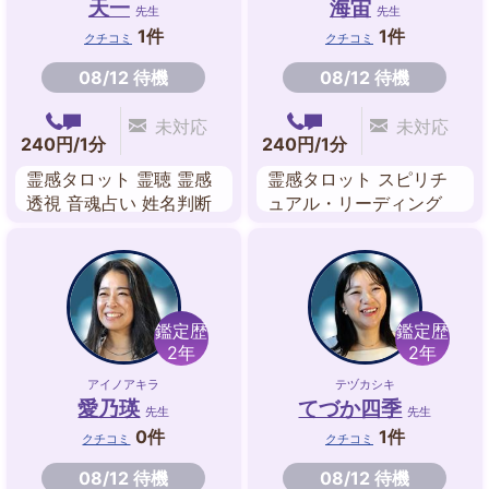
天一
海宙
先生
先生
1件
1件
クチコミ
クチコミ
08/12 待機
08/12 待機
未対応
未対応
240円/1分
240円/1分
霊感タロット 霊聴 霊感
霊感タロット スピリチ
透視 音魂占い 姓名判断
ュアル・リーディング
九星気学 前世鑑定
数秘術 手相 ヒーリング
波動修正
鑑定歴
鑑定歴
2年
2年
アイノアキラ
テヅカシキ
愛乃瑛
てづか四季
先生
先生
0件
1件
クチコミ
クチコミ
08/12 待機
08/12 待機