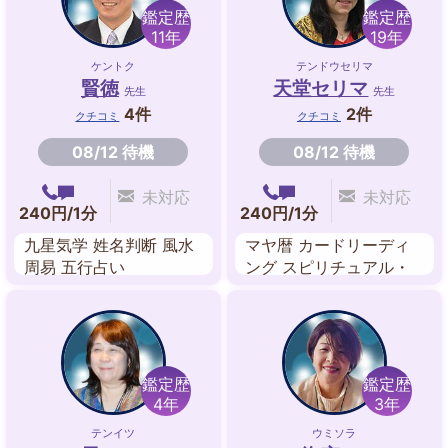
鑑定歴
鑑定歴
11年
19年
ケントク
テンドウセリマ
賢徳
天堂セリマ
先生
先生
4件
2件
クチコミ
クチコミ
08/12 待機
08/12 待機
未対応
未対応
240円/1分
240円/1分
九星気学 姓名判断 風水
マヤ暦 カードリーディ
周易 五行占い
ング スピリチュアル・
リーディング ヒーリン
グ
鑑定歴
鑑定歴
4年
3年
テンイツ
ウミソラ