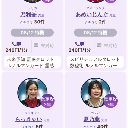
ノリカ
アメイジング
乃利香
あめいじんぐ
先生
先生
30件
2件
クチコミ
クチコミ
08/12 待機
08/12 待機
未対応
未対応
240円/1分
240円/1分
未来予知 霊感タロット
スピリチュアルタロット
ルノルマンカード 霊感
数秘術 ルノルマンカー
霊視
ド 算命学 リソマンシー
（石占い）
鑑定歴
鑑定歴
3年
7年
ラッキャイ
カノハ
らっきゃい
夏乃葉
先生
先生
5件
40件
クチコミ
クチコミ