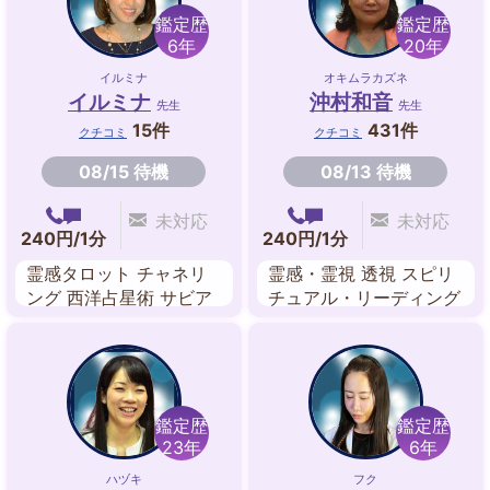
鑑定歴
鑑定歴
6年
20年
イルミナ
オキムラカズネ
イルミナ
沖村和音
先生
先生
15件
431件
クチコミ
クチコミ
08/15 待機
08/13 待機
未対応
未対応
240円/1分
240円/1分
霊感タロット チャネリ
霊感・霊視 透視 スピリ
ング 西洋占星術 サビア
チュアル・リーディング
ンシンボル占星術 四柱
レイキヒーリング エネ
推命 陰陽五行 スピリチ
ルギーワーク 遠隔ヒー
ュアル・リーディング
リング 波動修正
波動修正
鑑定歴
鑑定歴
23年
6年
ハヅキ
フク