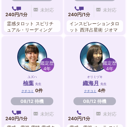
未対応
未対応
240円/1分
240円/1分
霊感タロット スピリチ
インスピレーションタロ
ュアル・リーディング
ット 西洋占星術 ジオマ
数秘術 霊感 透視
ンシーカード
鑑定歴
鑑定歴
4年
4年
ユズハ
オリミヅキ
柚葉
織海月
先生
先生
0件
4件
クチコミ
クチコミ
08/12 待機
08/12 待機
未対応
未対応
240円/1分
240円/1分