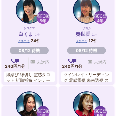
アルタロット オーロラ
タロット 筆跡
鑑定歴
鑑定歴
5年
4年
シロクマ
ソヨカ
白くま
奏世香
先生
先生
24件
12件
クチコミ
クチコミ
08/12 待機
08/12 待機
未対応
未対応
240円/1分
240円/1分
縁結び 縁切り 霊感タロ
ツインレイ・リーディン
ット 祈願祈祷 インナー
グ 霊感霊視 未来透視 ス
チャイルドワーク チャ
ピリチュアル チャネリ
クラ エネルギーワーク
ング 前世鑑定 クリアリ
ング
鑑定歴
鑑定歴
1年
5年