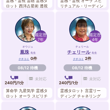
霊感・霊視 霊聴 霊感タ
霊感・霊視 オーラ スピ
ロット 西洋占星術 透視
リチュアル・リーディン
チャネリング オーラ ス
グ シータヒーリング エ
ピリチュアル
ネルギーワーク
鑑定歴
鑑定歴
7年
4年
オウジュ
チェリール
凰珠
チェリール
先生
先生
0件
2件
クチコミ
クチコミ
08/12 待機
08/12 待機
未対応
未対応
240円/1分
240円/1分
算命学 九星気学 霊感タ
霊感タロット 言霊リー
ロット オーラ スピリチ
ディング チャネリング
ュアル ヒーリング
アニマルリーディング
ハワイアン・スピリチュ