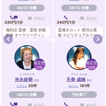
08/12 待機
08/12 待機
未対応
未対応
240円/1分
240円/1分
魂対話 霊感・霊視 祈願
霊感タロット 西洋占星
祈祷 オーラリーディン
術 スピリチュアルリー
グ
ディング ルノルマンカ
ード ルーン|アストロダ
イス 祈願祈祷
鑑定歴
鑑定歴
11年
28年
ミツナガトモ
アマミ ナルホ
光永徒萌
天美 成穂
先生
先生
20件
181件
クチコミ
クチコミ
08/12 待機
予約満了
未対応
未対応