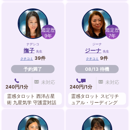
占星術 透視 ユタ
鑑定歴
鑑定歴
9年
7年
ナデシコ
ジーナ
撫子
ジーナ
先生
先生
39件
9件
クチコミ
クチコミ
予約満了
08/13 待機
未対応
未対応
240円/1分
240円/1分
霊感タロット 西洋占星
霊感タロット スピリチ
術 九星気学 守護霊対話
ュアル・リーディング
チャクラヒーリング
西洋占星術 数秘術 アス
トロダイス 霊感・霊視
ペンジュラム