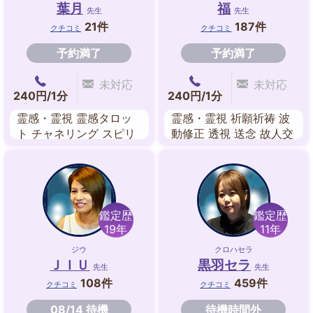
葉月
福
先生
先生
21件
187件
クチコミ
クチコミ
予約満了
予約満了
未対応
未対応
240円/1分
240円/1分
霊感・霊視 霊感タロッ
霊感・霊視 祈願祈祷 波
ト チャネリング スピリ
動修正 透視 送念 故人交
チュアル・リーディング
信 霊感タロット ルノル
数秘術 メディカルヒー
マンカード
リング ブロック解除
鑑定歴
鑑定歴
19年
11年
ジウ
クロハセラ
ＪＩＵ
黒羽セラ
先生
先生
108件
459件
クチコミ
クチコミ
08/14 待機
待機時間外