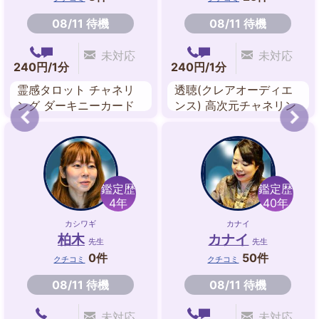
08/11 待機
08/11 待機
未対応
未対応
240円/1分
240円/1分
霊感タロット チャネリ
透聴(クレアオーディエ
ング ダーキニーカード
ンス) 高次元チャネリン
ルノルマンカード 西洋
グ エネルギーリーディ
占星術 前世鑑定 クリス
ング 神降ろし エネルギ
タルリーディング
ーヒーリング
鑑定歴
鑑定歴
4年
40年
カシワギ
カナイ
柏木
カナイ
先生
先生
0件
50件
クチコミ
クチコミ
08/11 待機
08/11 待機
未対応
未対応