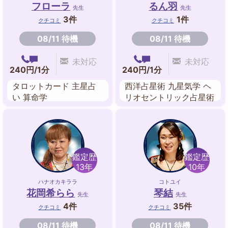
フローラ
るん羽
先生
先生
3件
1件
クチコミ
クチコミ
08/11 待機
08/11 待機
未対応
未対応
240円/1分
240円/1分
タロットカード 主星占
西洋占星術 九星気学 ヘ
い 算命学
リオセントリック占星術
開運龍画 ルノルマンカ
ード 日本の密教カード
葉道式呼吸法ヒーリング
姓名判断
鑑定歴
鑑定歴
13年
10年
ハナオカキララ
コトユイ
花岡希らら
琴結
先生
先生
4件
35件
クチコミ
クチコミ
08/11 待機
08/11 待機