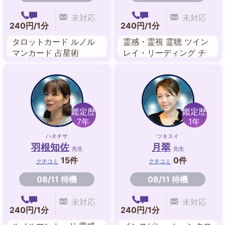
未対応
未対応
240円/1分
240円/1分
タロットカード ルノル
霊感・霊視 霊聴 ツイン
マンカード 占星術
レイ・リーディング チ
ャネリング 魂鑑定 前世
鑑定 霊感タロット 守護
霊対話
鑑定歴
鑑定歴
7年
1年
ハネチサ
ツキスイ
羽根知佐
月翠
先生
先生
15件
0件
クチコミ
クチコミ
08/11 待機
08/11 待機
未対応
未対応
240円/1分
240円/1分