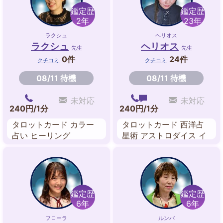
鑑定歴
鑑定歴
2年
23年
ラクシュ
ヘリオス
ラクシュ
ヘリオス
先生
先生
0件
24件
クチコミ
クチコミ
08/11 待機
08/11 待機
未対応
未対応
240円/1分
240円/1分
タロットカード カラー
タロットカード 西洋占
占い ヒーリング
星術 アストロダイス イ
ンド数秘術 ルーン
鑑定歴
鑑定歴
6年
6年
フローラ
ルンバ