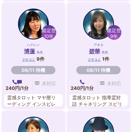
交信，ヒーリング，チャ
ング
クラ，送念
鑑定歴
鑑定歴
10年
9年
ハクレン
アオカ
博蓮
碧華
先生
先生
9件
1件
クチコミ
クチコミ
08/11 待機
08/11 待機
未対応
未対応
240円/1分
240円/1分
霊感タロット マヤ暦リ
霊感タロット 指導霊対
ーディング インスピレ
話 チャネリング スピリ
ーションリーディング
チュアル・リーディング
スピリチュアル チャネ
霊聴 数秘術
リング 遠隔ヒーリング
レイキ