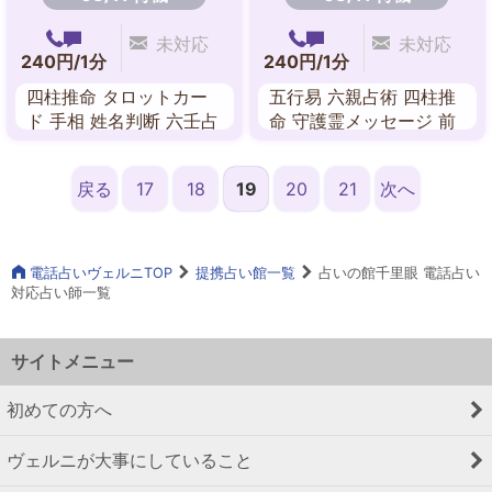
未対応
未対応
240円/1分
240円/1分
四柱推命 タロットカー
五行易 六親占術 四柱推
ド 手相 姓名判断 六壬占
命 守護霊メッセージ 前
卜 吉方位 風水
世 故人交信 家相 オーラ
戻る
17
18
19
20
21
次へ
電話占いヴェルニTOP
提携占い館一覧
占いの館千里眼 電話占い
対応占い師一覧
サイトメニュー
初めての方へ
ヴェルニが大事にしていること