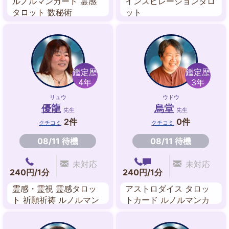
ルノルマンカード 霊感
インスピレーションタロ
タロット 数秘術
ット
鑑定歴
鑑定歴
4年
3年
リュウ
ウドウ
優龍
烏堂
先生
先生
2件
0件
クチコミ
クチコミ
08/11 待機
08/11 待機
未対応
未対応
240円/1分
240円/1分
霊感・霊視 霊感タロッ
アストロダイス タロッ
ト 祈願祈祷 ルノルマン
トカード ルノルマンカ
カード ペンジュラム 送
ード 数秘術 ルーン
念 ヒーリング