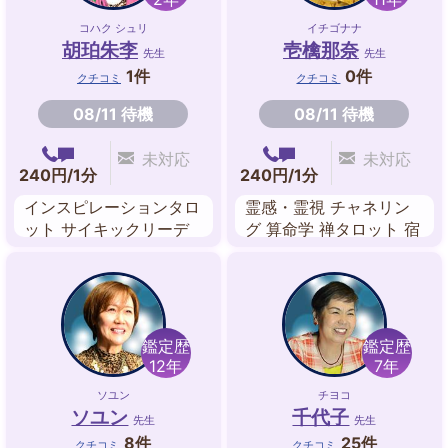
コハク シュリ
イチゴナナ
胡珀朱李
壱檎那奈
先生
先生
1件
0件
クチコミ
クチコミ
08/11 待機
08/11 待機
未対応
未対応
240円/1分
240円/1分
インスピレーションタロ
霊感・霊視 チャネリン
ット サイキックリーデ
グ 算命学 禅タロット 宿
ィング 引き寄せ ヒーリ
曜占星術 西洋占星術 オ
ング
ーラ
鑑定歴
鑑定歴
12年
7年
ソユン
チヨコ
ソユン
千代子
先生
先生
8件
25件
クチコミ
クチコミ