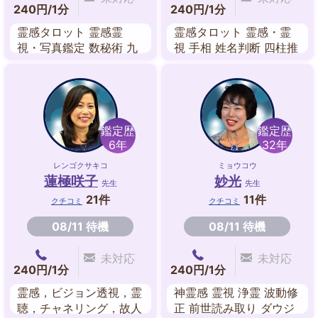
240円/1分
240円/1分
霊感タロット 霊感霊
霊感タロット 霊感・霊
視・写真鑑定 数秘術 九
視 手相 姓名判断 四柱推
星気学 西洋占星術 姓名
命 夢占い レイキヒーリ
判断 風水
ング
鑑定歴
鑑定歴
6年
32年
レンゴクサキコ
ミョウコウ
蓮極咲子
妙光
先生
先生
21件
11件
クチコミ
クチコミ
08/11 待機
08/11 待機
未対応
未対応
240円/1分
240円/1分
霊感，ビジョン透視，霊
神霊感 霊視 浄霊 波動修
聴，チャネリング，故人
正 前世読み取り ダウジ