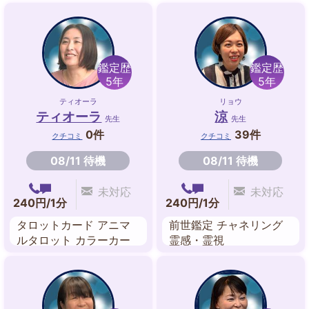
鑑定歴
鑑定歴
5年
5年
ティオーラ
リョウ
ティオーラ
涼
先生
先生
0件
39件
クチコミ
クチコミ
08/11 待機
08/11 待機
未対応
未対応
240円/1分
240円/1分
タロットカード アニマ
前世鑑定 チャネリング
ルタロット カラーカー
霊感・霊視
ド ダウジング ペンジュ
ラム アニマルリーディ
ング 縁結び