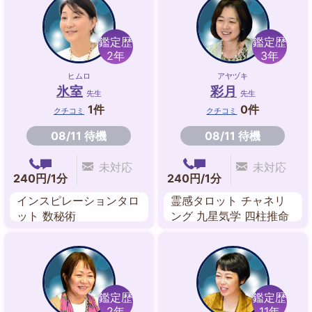
鑑定歴
鑑定歴
2年
3年
ヒムロ
アヤヅキ
氷室
彩月
先生
先生
1件
0件
クチコミ
クチコミ
08/11 待機
08/11 待機
未対応
未対応
240円/1分
240円/1分
インスピレーションタロ
霊感タロット チャネリ
ット 数秘術
ング 九星気学 四柱推命
前世鑑定 風水 吉方位 易
鑑定歴
鑑定歴
2年
11年