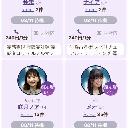
鈴未
ナイア
先生
先生
2件
2件
クチコミ
クチコミ
08/11 待機
08/11 待機
未対応
未対応
240円/1分
240円/1分
霊感霊視 守護霊対話 霊
宿曜占星術 スピリチュ
感タロット ルノルマン
アル・リーディング 算
カード マヤ暦 四柱推命
命学 数秘術 風水 夢占い
九星気学風水 フラワー
守護神鑑定
数秘術
鑑定歴
鑑定歴
6年
4年
サツキノア
メオ
咲月ノア
メオ
先生
先生
13件
35件
クチコミ
クチコミ
08/11 待機
08/11 待機