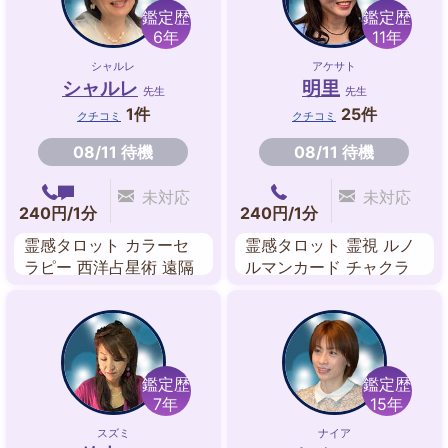
鑑定歴
鑑定歴
6年
11年
シャルレ
アケサト
シャルレ
明里
先生
先生
1件
25件
クチコミ
クチコミ
08/11 待機
08/11 待機
未対応
未対応
240円/1分
240円/1分
霊感タロット カラーセ
霊感タロット 霊視 ルノ
ラピー 西洋占星術 遠隔
ルマンカード チャクラ
ヒーリング
鑑定歴
鑑定歴
7年
15年
スズミ
ナイア