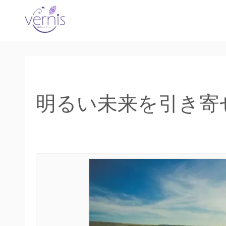
コ
ン
テ
ン
ツ
へ
ス
明るい未来を引き寄
キ
ッ
プ