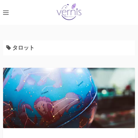
コ
ン
テ
ン
ツ
へ
タロット
ス
キ
ッ
プ