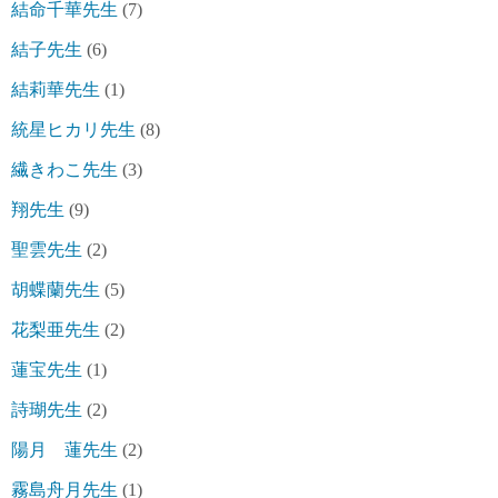
結命千華先生
(7)
結子先生
(6)
結莉華先生
(1)
統星ヒカリ先生
(8)
繊きわこ先生
(3)
翔先生
(9)
聖雲先生
(2)
胡蝶蘭先生
(5)
花梨亜先生
(2)
蓮宝先生
(1)
詩瑚先生
(2)
陽月 蓮先生
(2)
霧島舟月先生
(1)