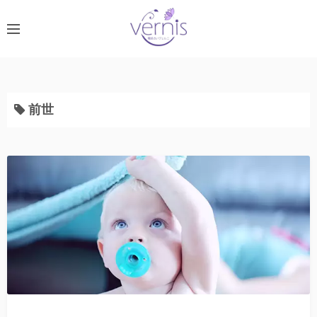
コ
ン
テ
ン
ツ
へ
前世
ス
キ
ッ
プ